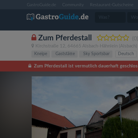
GastroGuide.de
Community
Restaurant-Gutscheine
Zum Pferdestall
(0
Kirchstraße 12
,
64665
Alsbach-Hähnlein
(Alsbach
Kneipe
Gaststätte
Sky Sportsbar
Deutsch
Zum Pferdestall ist vermutlich dauerhaft geschlos