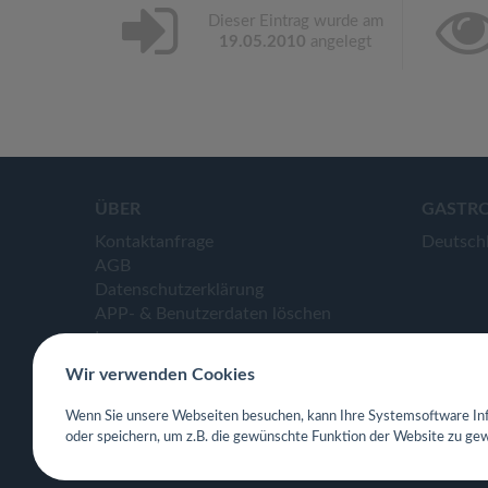
Dieser Eintrag wurde am
19.05.2010
angelegt
ÜBER
GASTR
Kontaktanfrage
Deutsch
AGB
Datenschutzerklärung
APP- & Benutzerdaten löschen
Impressum
Wir verwenden Cookies
Wenn Sie unsere Webseiten besuchen, kann Ihre Systemsoftware Inf
oder speichern, um z.B. die gewünschte Funktion der Website zu gew