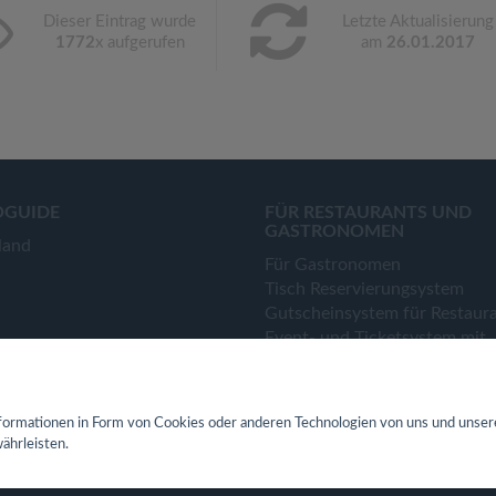
Dieser Eintrag wurde
Letzte Aktualisierung
1772
x aufgerufen
am
26.01.2017
OGUIDE
FÜR RESTAURANTS UND
GASTRONOMEN
land
Für Gastronomen
Tisch Reservierungsystem
Gutscheinsystem für Restaur
Event- und Ticketsystem mit
Ticketverkauf
Bestellsystem Lieferung und
TakeAway
ormationen in Form von Cookies oder anderen Technologien von uns und unser
Webseiten für Restaurant
ährleisten.
Eigene App für Restaurant