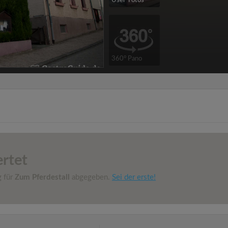
User-Fotos
360° Pano
rtet
g für
Zum Pferdestall
abgegeben.
Sei der erste!