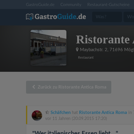
GastroGuide.de
Community
Restaurant-Gutscheine
Ristorante
Maybachstr. 2
,
71696 Mögl
Restaurant
Zurück zu Ristorante Antica Roma
Schäfchen
hat
Ristorante Antica Roma
in 
vor 11 Jahren
(20.09.2015 17:20)
"Wer italienisches Essen liebt...."