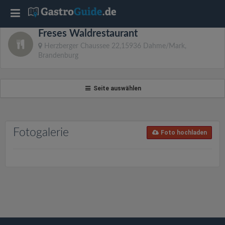
T
Freses Waldrestaurant
o
Herzberger Chaussee 22,15936 Dahme/Mark,
Brandenburg
g
Seite auswählen
g
l
Fotogalerie
Foto hochladen
e
n
a