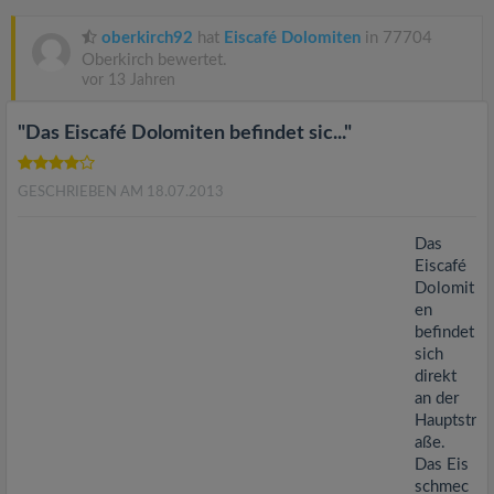
v
oberkirch92
hat
Eiscafé Dolomiten
in 77704
i
Oberkirch bewertet.
vor 13 Jahren
g
"Das Eiscafé Dolomiten befindet sic..."
a
GESCHRIEBEN AM 18.07.2013
t
Das
Eiscafé
Dolomit
i
en
befindet
o
sich
direkt
an der
n
Hauptstr
aße.
Das Eis
schmec