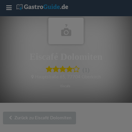
T
o
g
Eiscafé Dolomiten
g
(1)
l
Hauptstraße 65
,
77704 Oberkirch
e
Eiscafe
n
a
Zurück zu Eiscafé Dolomiten