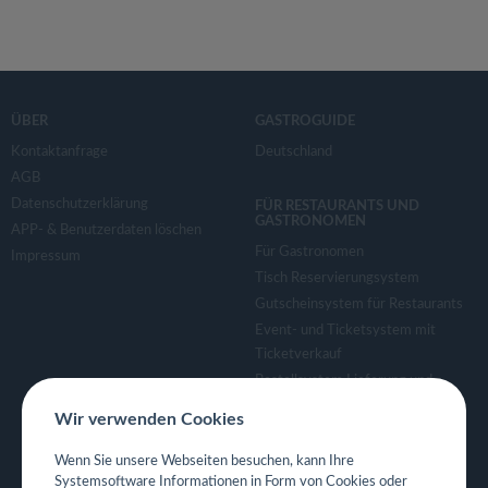
ÜBER
GASTROGUIDE
Kontaktanfrage
Deutschland
AGB
Datenschutzerklärung
FÜR RESTAURANTS UND
GASTRONOMEN
APP- & Benutzerdaten löschen
Für Gastronomen
Impressum
Tisch Reservierungsystem
Gutscheinsystem für Restaurants
Event- und Ticketsystem mit
Ticketverkauf
Bestellsystem Lieferung und
TakeAway
Wir verwenden Cookies
Webseiten für Restaurant
Eigene App für Restaurant
Wenn Sie unsere Webseiten besuchen, kann Ihre
Systemsoftware Informationen in Form von Cookies oder