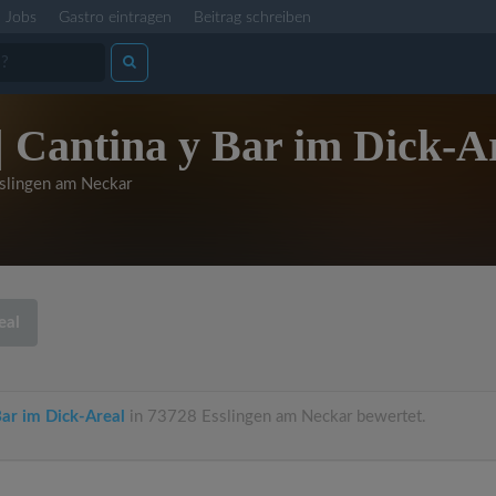
Jobs
Gastro eintragen
Beitrag schreiben
| Cantina y Bar im Dick-A
slingen am Neckar
eal
Bar im Dick-Areal
in 73728 Esslingen am Neckar bewertet.