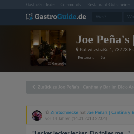
GastroGuide.de
Community
Restaurant-Gutscheine
Joe Peña's 
Kollwitzstraße 1
,
73728 Es
Restaurant
Bar
Zurück zu Joe Peña's | Cantina y Bar im Dick-Ar
Zimtschnecke
hat
Joe Peña's | Cantina y 
vor 14 Jahren
(14.01.2013 22:04)
"Lecker,lecker,lecker. Ein tolles me..."