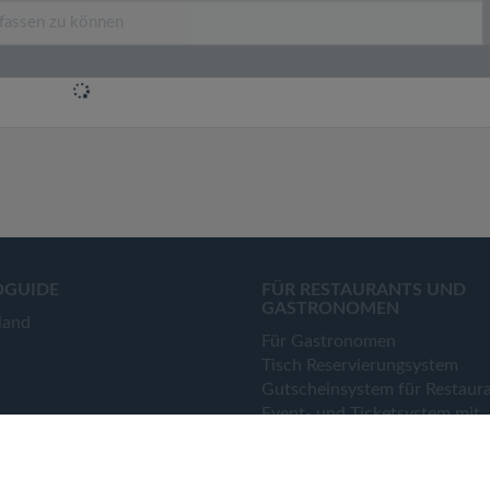
OGUIDE
FÜR RESTAURANTS UND
GASTRONOMEN
land
Für Gastronomen
Tisch Reservierungsystem
Gutscheinsystem für Restaur
Event- und Ticketsystem mit
Ticketverkauf
Bestellsystem Lieferung und
TakeAway