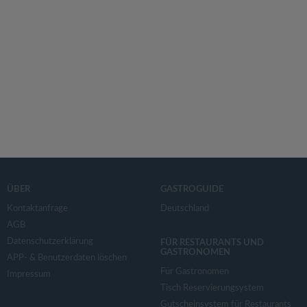
ÜBER
GASTROGUIDE
Kontaktanfrage
Deutschland
AGB
Datenschutzerklärung
FÜR RESTAURANTS UND
GASTRONOMEN
APP- & Benutzerdaten löschen
Für Gastronomen
Impressum
Tisch Reservierungsystem
Gutscheinsystem für Restaurants