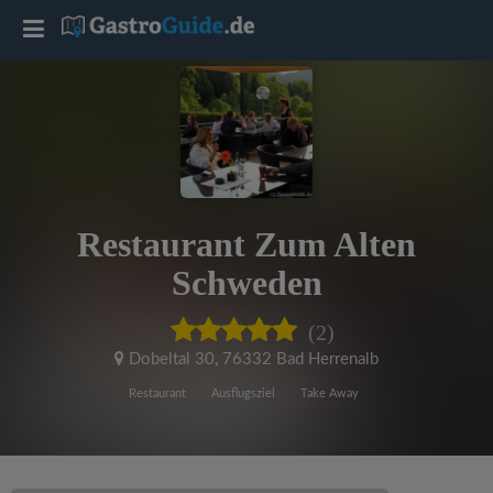
T
o
g
g
Restaurant Zum Alten
l
Schweden
e
(2)
Dobeltal 30
,
76332 Bad Herrenalb
n
Restaurant
Ausflugsziel
Take Away
a