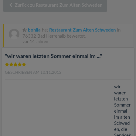
v
Zurück zu Restaurant Zum Alten Schweden
i
bohlia
hat
Restaurant Zum Alten Schweden
in
g
76332 Bad Herrenalb bewertet.
vor 14 Jahren
a
"wir waren letzten Sommer einmal im ..."
t
GESCHRIEBEN AM 10.11.2012
i
wir
waren
o
letzten
Sommer
einmal
n
im alten
Schwed
en, die
Servicek