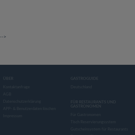
-->
ÜBER
GASTROGUIDE
Kontaktanfrage
Deutschland
AGB
Datenschutzerklärung
FÜR RESTAURANTS UND
GASTRONOMEN
APP- & Benutzerdaten löschen
Für Gastronomen
Impressum
Tisch Reservierungsystem
Gutscheinsystem für Restaurants