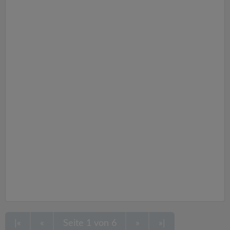
|«
«
Seite 1 von 6
»
»|