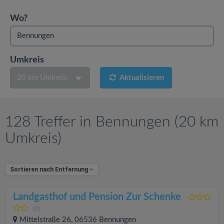
v
Wo?
i
g
Umkreis
20 km Umkreis
Aktualisieren
a
t
128 Treffer in Bennungen (20 km
i
Umkreis)
o
Sortieren nach Entfernung
n
Landgasthof und Pension Zur Schenke
(0)
Mittelstraße 26, 06536 Bennungen