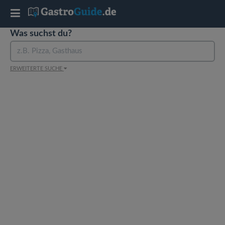
T
Was suchst du?
o
g
ERWEITERTE SUCHE
g
l
e
n
a