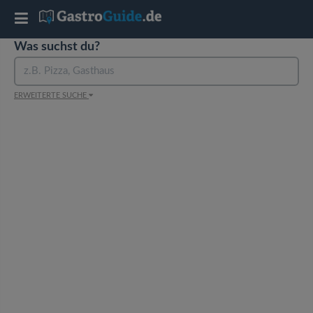
T
Was suchst du?
o
g
ERWEITERTE SUCHE
g
l
e
n
a