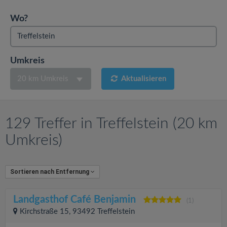
v
Wo?
i
g
Umkreis
20 km Umkreis
Aktualisieren
a
t
129 Treffer in Treffelstein (20 km
i
Umkreis)
o
Sortieren nach Entfernung
n
Landgasthof Café Benjamin
(1)
Kirchstraße 15, 93492 Treffelstein