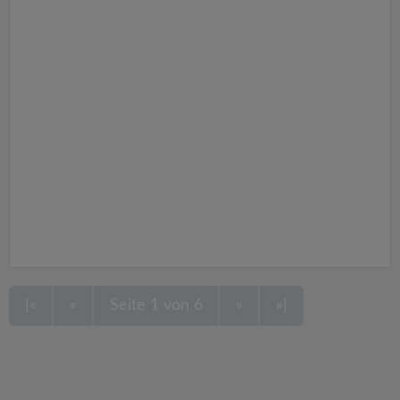
|«
«
Seite 1 von 6
»
»|