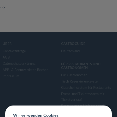
-->
ÜBER
GASTROGUIDE
Kontaktanfrage
Deutschland
AGB
Datenschutzerklärung
FÜR RESTAURANTS UND
GASTRONOMEN
APP- & Benutzerdaten löschen
Für Gastronomen
Impressum
Tisch Reservierungsystem
Gutscheinsystem für Restaurants
Event- und Ticketsystem mit
Ticketverkauf
Bestellsystem Lieferung und
TakeAway
Wir verwenden Cookies