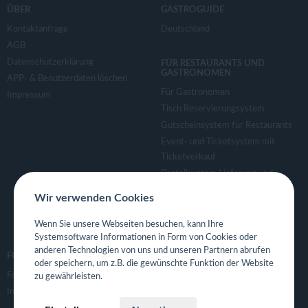
ÜBER
GASTROGUIDE
Kontaktanfrage
Deutschland
AGB
Datenschutzerklärung
FÜR RESTAURANTS UND
GASTRONOMEN
APP- & Benutzerdaten löschen
Für Gastronomen
Impressum
Tisch Reservierungsystem
Gutscheinsystem für Restaurants
Event- und Ticketsystem mit
Ticketverkauf
Bestellsystem Lieferung und
TakeAway
Wir verwenden Cookies
Webseiten für Restaurant
Eigene App für Restaurant
Wenn Sie unsere Webseiten besuchen, kann Ihre
Systemsoftware Informationen in Form von Cookies oder
anderen Technologien von uns und unseren Partnern abrufen
FOLGE UNS
oder speichern, um z.B. die gewünschte Funktion der Website
Facebook
zu gewährleisten.
Instagram