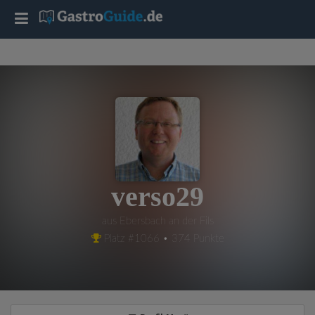
T
o
g
g
l
verso29
e
aus Ebersbach an der Fils
Platz #1066 • 374 Punkte
n
a