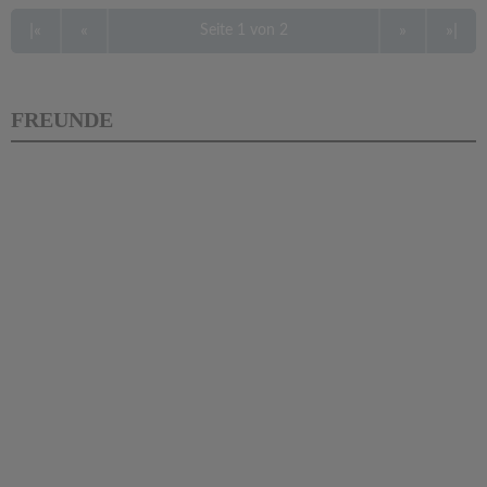
|«
«
»
»|
Seite 1 von 2
FREUNDE