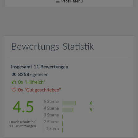
v
Profil-Menü
i
g
Bewertungs-Statistik
a
t
Insgesamt 11 Bewertungen
8258
x gelesen
i
0
x "Hilfreich"
0
x "Gut geschrieben"
o
5
Sterne
4.5
6
4
Sterne
5
n
3
Sterne
Durchschnitt bei
2
Sterne
11 Bewertungen
1
Stern