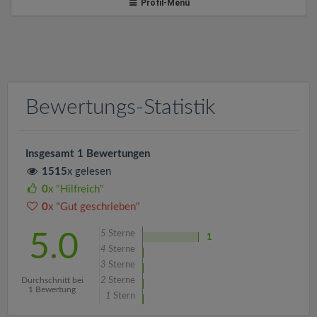
v
Profil-Menü
i
g
Bewertungs-Statistik
a
t
Insgesamt 1 Bewertungen
1515
x gelesen
i
0
x "Hilfreich"
0
x "Gut geschrieben"
o
5
Sterne
5.0
1
4
Sterne
n
3
Sterne
Durchschnitt bei
2
Sterne
1 Bewertung
1
Stern