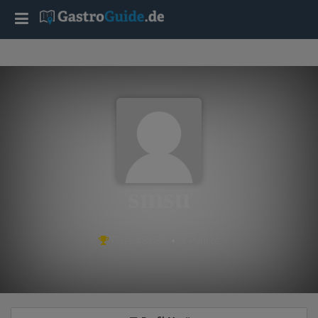
T
o
g
g
l
smsu
e
aus Sinsheim
Platz #8635 • 8 Punkte
n
a