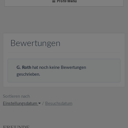
v
Profil-Menü
i
g
Bewertungen
a
t
G. Roth
hat noch keine Bewertungen
geschrieben.
i
o
Sortieren nach
Einstellungsdatum
/
Besuchsdatum
n
FREUNDE