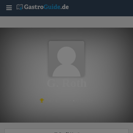
T
o
g
g
l
G. Roth
e
aus Mannheim
Platz #13559 • 0 Punkte
n
a