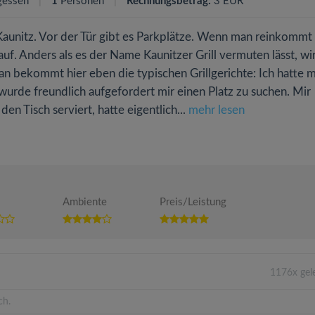
gessen
1
Personen
Rechnungsbetrag:
3 EUR
Kaunitz. Vor der Tür gibt es Parkplätze. Wenn man reinkommt f
f. Anders als es der Name Kaunitzer Grill vermuten lässt, wi
n bekommt hier eben die typischen Grillgerichte: Ich hatte m
wurde freundlich aufgefordert mir einen Platz zu suchen. Mir
n Tisch serviert, hatte eigentlich...
mehr lesen
Ambiente
Preis/Leistung
1176x gel
ch.