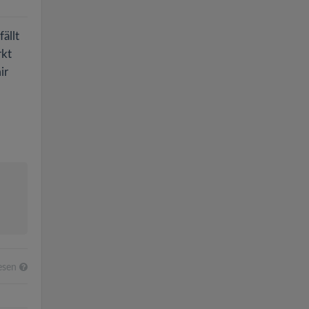
ällt
rkt
ir
esen