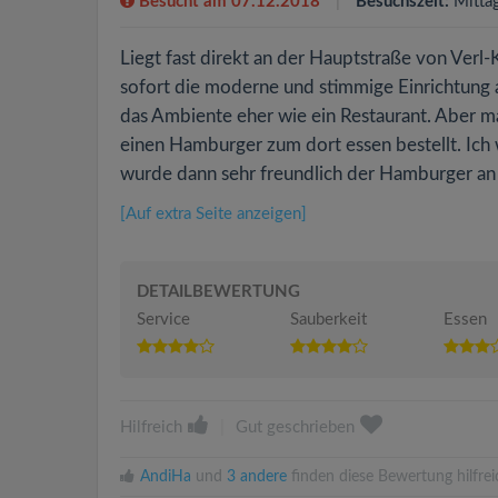
Besucht am 07.12.2018
Besuchszeit:
Mitta
Liegt fast direkt an der Hauptstraße von Verl-
sofort die moderne und stimmige Einrichtung au
das Ambiente eher wie ein Restaurant. Aber ma
einen Hamburger zum dort essen bestellt. Ich 
wurde dann sehr freundlich der Hamburger an de
[Auf extra Seite anzeigen]
DETAILBEWERTUNG
Service
Sauberkeit
Essen
Hilfreich
|
Gut geschrieben
AndiHa
und
3 andere
finden diese Bewertung hilfrei