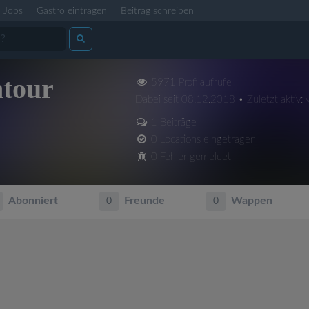
Jobs
Gastro eintragen
Beitrag schreiben
ntour
5971 Profilaufrufe
Dabei seit 08.12.2018 • Zuletzt aktiv: 
1 Beiträge
0 Locations eingetragen
0 Fehler gemeldet
Abonniert
Freunde
Wappen
0
0