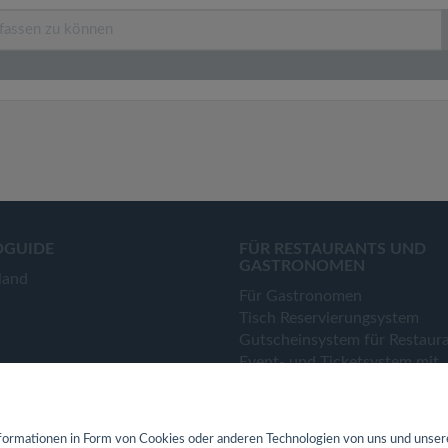
OGUIDE
FÜR RESTAURANTS UND
GASTRONOMEN
land
Für Gastronomen
Tisch Reservierungsystem
Gutscheinsystem für Restaur
Event- und Ticketsystem mit
Ticketverkauf
Bestellsystem Lieferung und
TakeAway
ormationen in Form von Cookies oder anderen Technologien von uns und unser