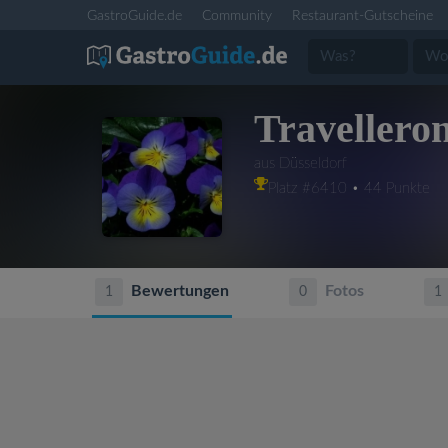
GastroGuide.de
Community
Restaurant-Gutscheine
Travellero
aus Düsseldorf
Platz #6410 • 44 Punkte
Bewertungen
Fotos
1
0
1