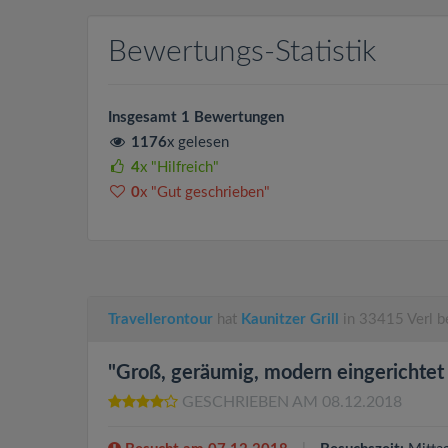
Bewertungs-Statistik
Insgesamt 1 Bewertungen
1176
x gelesen
4
x "Hilfreich"
0
x "Gut geschrieben"
Travellerontour
hat
Kaunitzer Grill
in 33415 Verl b
"Groß, geräumig, modern eingerichtet 
GESCHRIEBEN AM 08.12.2018