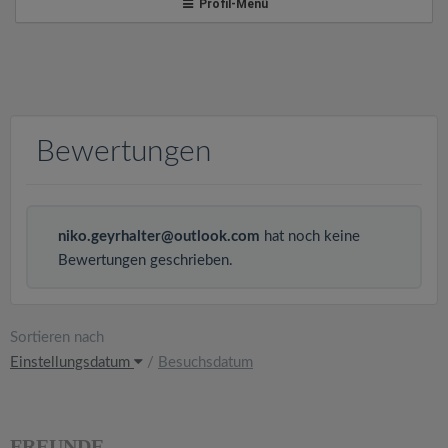
v
Profil-Menü
i
g
Bewertungen
a
t
niko.geyrhalter@outlook.com
hat noch keine
Bewertungen geschrieben.
i
o
Sortieren nach
Einstellungsdatum
/
Besuchsdatum
n
FREUNDE