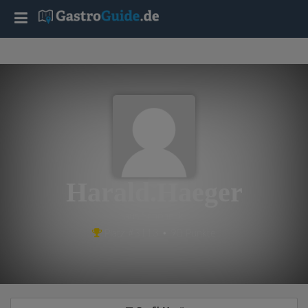
T
o
g
g
l
Harald.Haeger
e
aus Schöneck
Platz #3113 • 90 Punkte
n
a