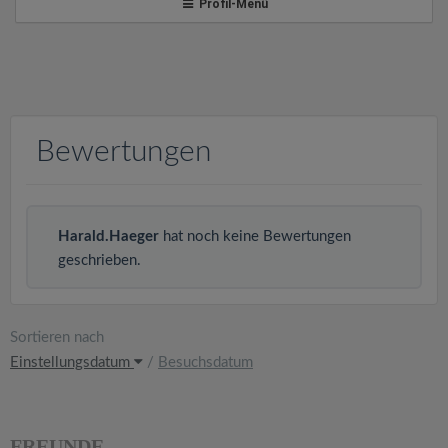
v
Profil-Menü
i
g
Bewertungen
a
t
Harald.Haeger
hat noch keine Bewertungen
geschrieben.
i
o
Sortieren nach
Einstellungsdatum
/
Besuchsdatum
n
FREUNDE