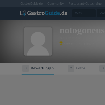
GastroGuide.de
Community
Restaurant-Gutscheine
notogoneus
aus Altertheim
Platz #1 • 50 Punkte
Bewertungen
Fotos
0
2
0