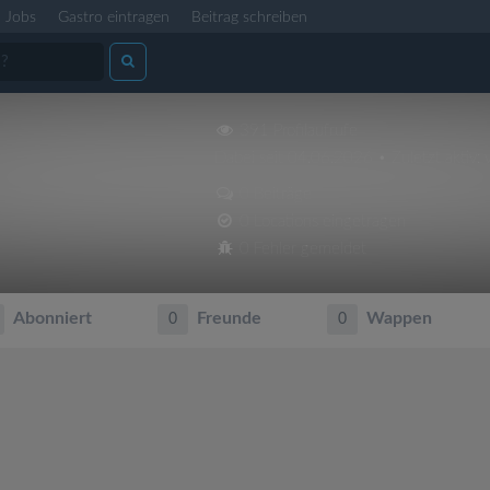
Jobs
Gastro eintragen
Beitrag schreiben
391 Profilaufrufe
Dabei seit 04.06.2026 • Zuletzt aktiv:
0 Beiträge
0 Locations eingetragen
0 Fehler gemeldet
Abonniert
Freunde
Wappen
0
0