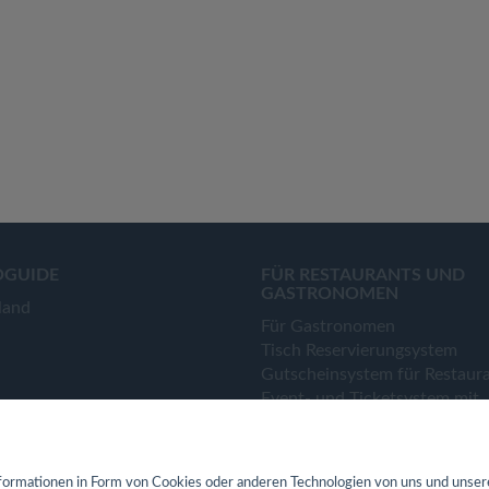
OGUIDE
FÜR RESTAURANTS UND
GASTRONOMEN
land
Für Gastronomen
Tisch Reservierungsystem
Gutscheinsystem für Restaur
Event- und Ticketsystem mit
Ticketverkauf
Bestellsystem Lieferung und
TakeAway
ormationen in Form von Cookies oder anderen Technologien von uns und unser