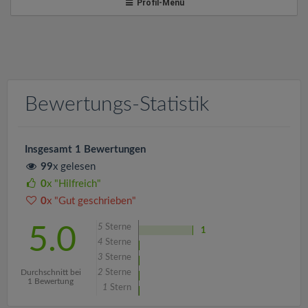
v
Profil-Menü
i
g
Bewertungs-Statistik
a
t
Insgesamt 1 Bewertungen
99
x gelesen
i
0
x "Hilfreich"
0
x "Gut geschrieben"
o
5
Sterne
5.0
1
4
Sterne
n
3
Sterne
Durchschnitt bei
2
Sterne
1 Bewertung
1
Stern