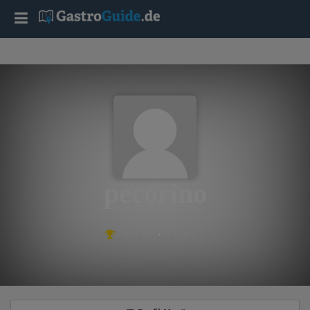
T
o
g
g
l
pecorino
e
aus Berlin
Platz #1 • 9 Punkte
n
a