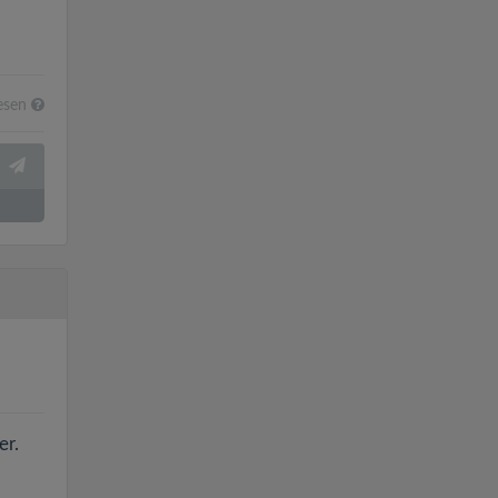
esen
er.