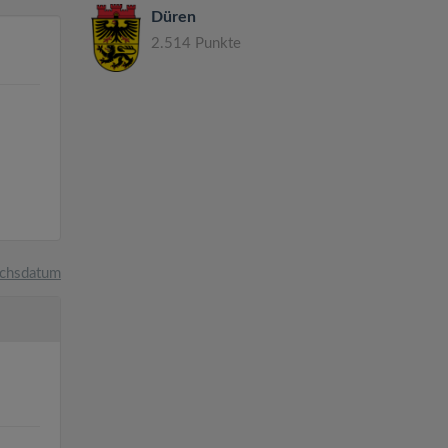
Düren
2.514 Punkte
chsdatum