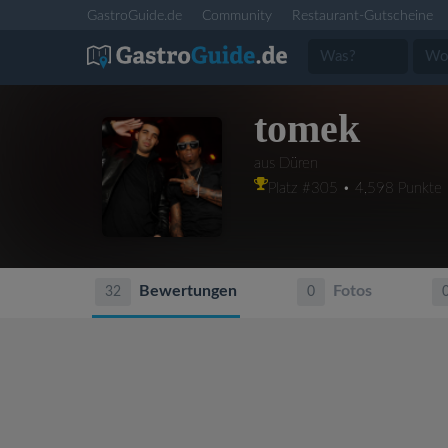
GastroGuide.de
Community
Restaurant-Gutscheine
tomek
aus Düren
Platz #305 • 4,598 Punkte
Bewertungen
Fotos
32
0