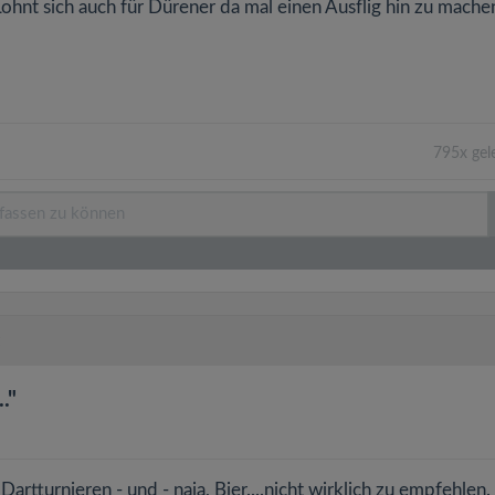
 Lohnt sich auch für Dürener da mal einen Ausflig hin zu mache
795x gel
."
rtturnieren - und - naja, Bier....nicht wirklich zu empfehlen.