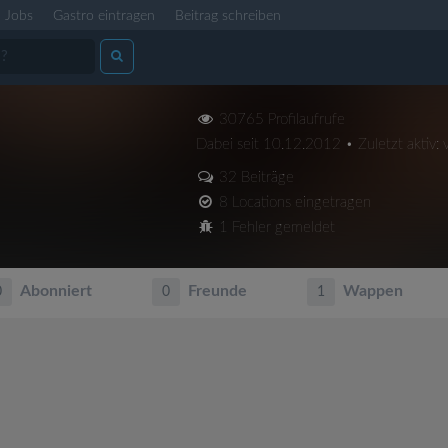
Jobs
Gastro eintragen
Beitrag schreiben
30765 Profilaufrufe
Dabei seit 10.12.2012 • Zuletzt aktiv: 
32 Beiträge
8 Locations eingetragen
1 Fehler gemeldet
Abonniert
Freunde
Wappen
0
0
1