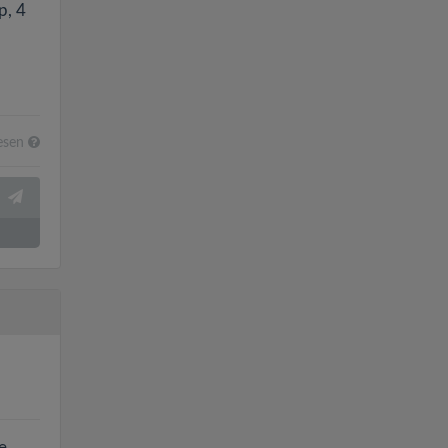
p, 4
esen
e