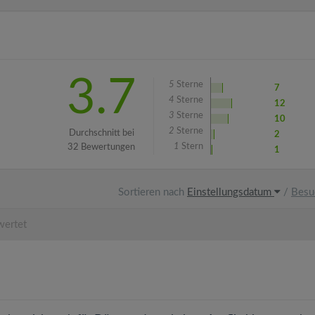
3.7
5
Sterne
7
4
Sterne
12
3
Sterne
10
2
Sterne
Durchschnitt bei
2
1
Stern
32 Bewertungen
1
Sortieren nach
Einstellungsdatum
/
Besu
wertet