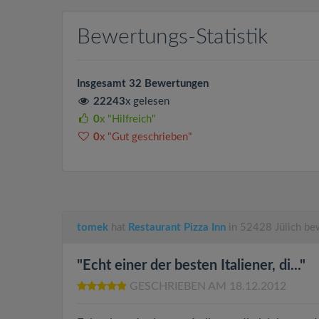
Bewertungs-Statistik
Insgesamt 32 Bewertungen
22243
x gelesen
0
x "Hilfreich"
0
x "Gut geschrieben"
tomek
hat
Restaurant Pizza Inn
in 52428 Jülich be
"Echt einer der besten Italiener, di..."
GESCHRIEBEN AM 18.12.2012