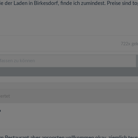
ie der Laden in Birkesdorf, finde ich zumindest. Preise sind to
722x gel
ertet
"
dem Restaurant aber ansonsten vollkommen okay, ziemlich teur