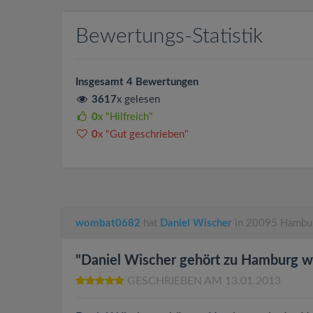
Bewertungs-Statistik
Insgesamt 4 Bewertungen
3617
x gelesen
0
x "Hilfreich"
0
x "Gut geschrieben"
wombat0682
hat
Daniel Wischer
in 20095 Hambur
"Daniel Wischer gehört zu Hamburg w.
GESCHRIEBEN AM 13.01.2013