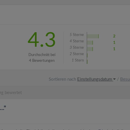
4.3
5
Sterne
2
4
Sterne
1
3
Sterne
1
2
Sterne
Durchschnitt bei
1
Stern
4 Bewertungen
Sortieren nach
Einstellungsdatum
/
Besu
g bewertet
.."