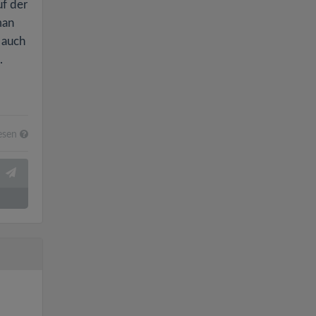
uf der
man
 auch
.
esen