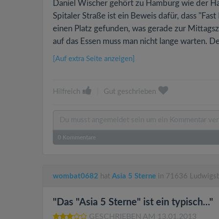
Daniel Wischer gehört zu Hamburg wie der Hafe
Spitaler Straße ist ein Beweis dafür, dass "Fa
einen Platz gefunden, was gerade zur Mittagsze
auf das Essen muss man nicht lange warten. Der
[Auf extra Seite anzeigen]
Hilfreich
|
Gut geschrieben
0
Kommentare
wombat0682
hat
Asia 5 Sterne
in 71636 Ludwigsb
"Das "Asia 5 Sterne" ist ein typisch..."
GESCHRIEBEN AM 13.01.2013