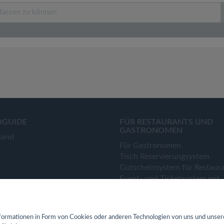
OGUIDE
FÜR RESTAURANTS UND
GASTRONOMEN
land
Für Gastronomen
Tisch Reservierungsystem
Gutscheinsystem für Restaur
Event- und Ticketsystem mit
Ticketverkauf
Bestellsystem Lieferung und
TakeAway
ormationen in Form von Cookies oder anderen Technologien von uns und unser
Webseiten für Restaurant