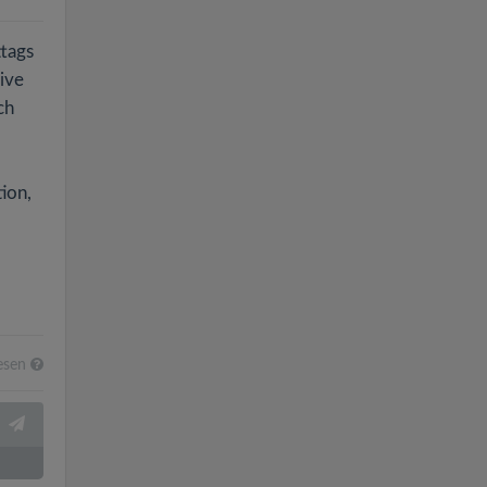
ttags
ive
ch
tion,
esen