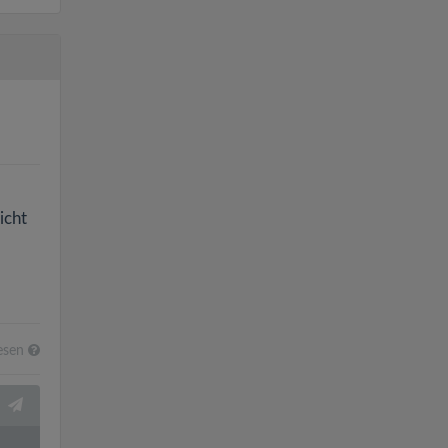
icht
esen