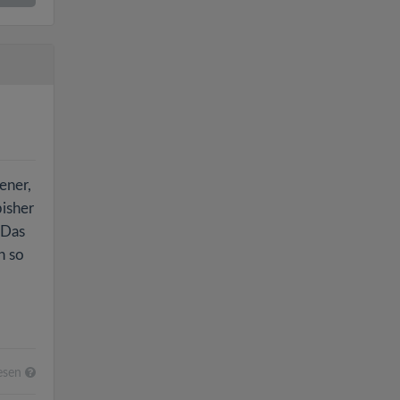
ener,
bisher
 Das
h so
esen