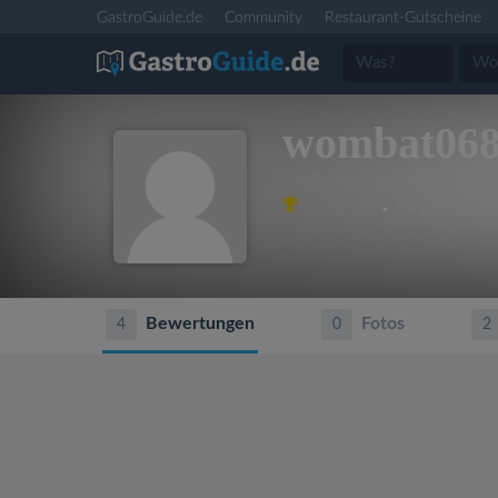
GastroGuide.de
Community
Restaurant-Gutscheine
wombat06
aus Frankfurt am Main
Platz #538 • 1,410 Punkte
Bewertungen
Fotos
4
0
2