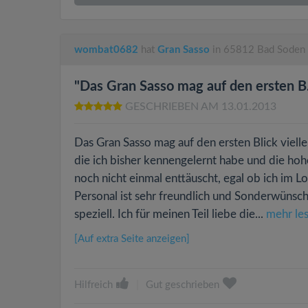
wombat0682
hat
Gran Sasso
in 65812 Bad Soden 
"Das Gran Sasso mag auf den ersten B.
GESCHRIEBEN AM 13.01.2013
Das Gran Sasso mag auf den ersten Blick viellei
die ich bisher kennengelernt habe und die hohe 
noch nicht einmal enttäuscht, egal ob ich im 
Personal ist sehr freundlich und Sonderwünsch
speziell. Ich für meinen Teil liebe die...
mehr le
[Auf extra Seite anzeigen]
Hilfreich
|
Gut geschrieben