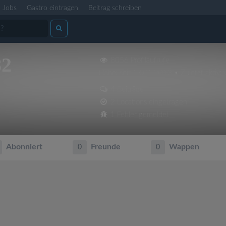
Jobs
Gastro eintragen
Beitrag schreiben
82
8056 Profilaufrufe
Dabei seit 13.01.2013 • Zuletzt aktiv: 
4 Beiträge
2 Locations eingetragen
1 Fehler gemeldet
Abonniert
Freunde
Wappen
0
0