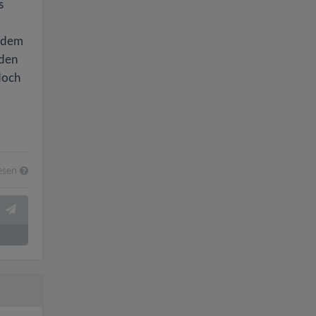
s
n dem
 den
doch
esen