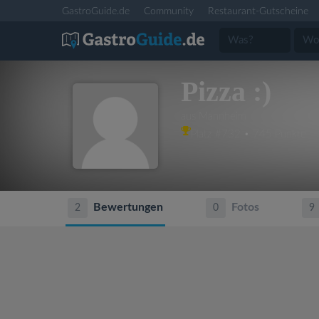
GastroGuide.de
Community
Restaurant-Gutscheine
Pizza :)
aus Mannheim
Platz #732 • 745 Punkte
Bewertungen
Fotos
2
0
9