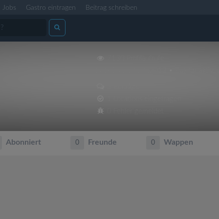
Jobs
Gastro eintragen
Beitrag schreiben
7130 Profilaufrufe
Dabei seit 26.05.2013 • Zuletzt aktiv: 
2 Beiträge
1 Locations eingetragen
0 Fehler gemeldet
Abonniert
Freunde
Wappen
0
0