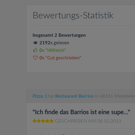
Bewertungs-Statistik
Insgesamt 2 Bewertungen
2192
x gelesen
0
x "Hilfreich"
0
x "Gut geschrieben"
Pizza :)
hat
Restaurant Barrios
in 68161 Mannheim
"Ich finde das Barrios ist eine supe..."
GESCHRIEBEN AM 08.10.2013