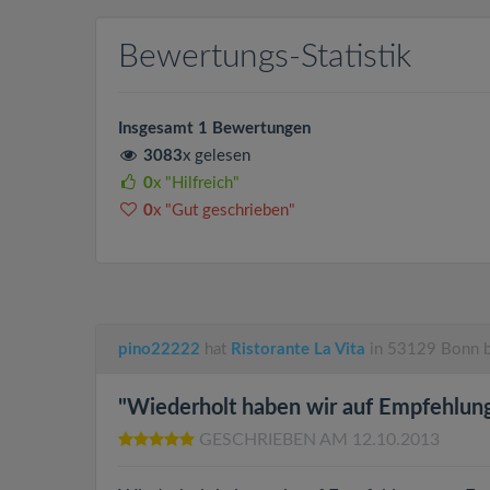
Bewertungs-Statistik
Insgesamt 1 Bewertungen
3083
x gelesen
0
x "Hilfreich"
0
x "Gut geschrieben"
pino22222
hat
Ristorante La Vita
in 53129 Bonn b
"Wiederholt haben wir auf Empfehlung.
GESCHRIEBEN AM 12.10.2013