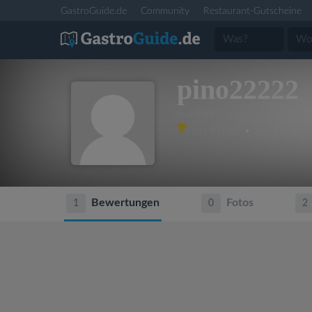
GastroGuide.de
Community
Restaurant-Gutscheine
pino22222
aus Bonn
Platz #1095 • 360 Punkte
Bewertungen
Fotos
1
0
2