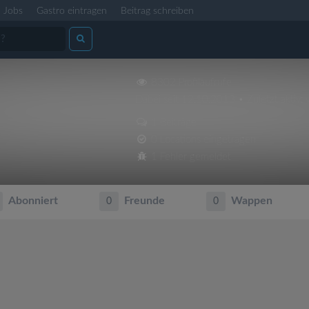
Jobs
Gastro eintragen
Beitrag schreiben
8302 Profilaufrufe
Dabei seit 12.10.2013 • Zuletzt aktiv: 
1 Beiträge
0 Locations eingetragen
1 Fehler gemeldet
Abonniert
Freunde
Wappen
0
0