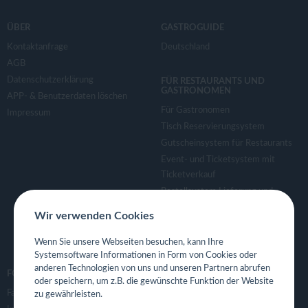
ÜBER
GASTROGUIDE
Kontaktanfrage
Deutschland
AGB
Datenschutzerklärung
FÜR RESTAURANTS UND
GASTRONOMEN
APP- & Benutzerdaten löschen
Für Gastronomen
Impressum
Tisch Reservierungsystem
Gutscheinsystem für Restaurants
Event- und Ticketsystem mit
Ticketverkauf
Bestellsystem Lieferung und
TakeAway
Wir verwenden Cookies
Webseiten für Restaurant
Eigene App für Restaurant
Wenn Sie unsere Webseiten besuchen, kann Ihre
Systemsoftware Informationen in Form von Cookies oder
anderen Technologien von uns und unseren Partnern abrufen
FOLGE UNS
oder speichern, um z.B. die gewünschte Funktion der Website
Facebook
zu gewährleisten.