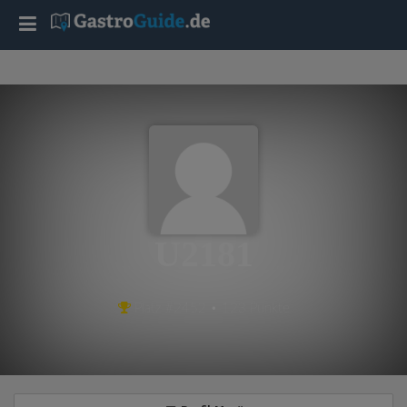
T
o
g
g
l
U2181
e
Platz #2452 • 123 Punkte
n
a