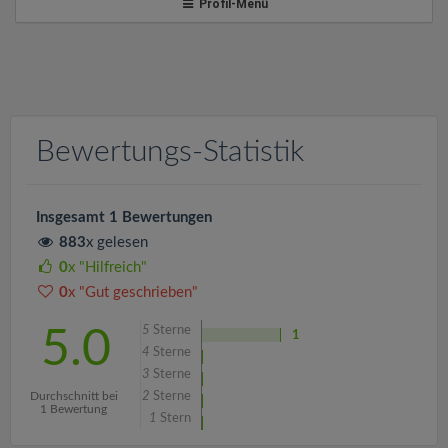
v
Profil-Menü
i
g
Bewertungs-Statistik
a
t
Insgesamt 1 Bewertungen
883
x gelesen
i
0
x "Hilfreich"
0
x "Gut geschrieben"
o
5
Sterne
5.0
1
4
Sterne
n
3
Sterne
Durchschnitt bei
2
Sterne
1 Bewertung
1
Stern