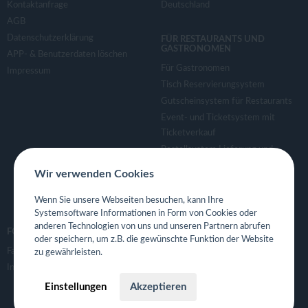
Kontaktanfrage
Deutschland
AGB
Datenschutzerklärung
FÜR RESTAURANTS UND
GASTRONOMEN
APP- & Benutzerdaten löschen
Für Gastronomen
Impressum
Tisch Reservierungsystem
Gutscheinsystem für Restaurants
Event- und Ticketsystem mit
Ticketverkauf
Bestellsystem Lieferung und
TakeAway
Wir verwenden Cookies
Webseiten für Restaurant
Eigene App für Restaurant
Wenn Sie unsere Webseiten besuchen, kann Ihre
Systemsoftware Informationen in Form von Cookies oder
anderen Technologien von uns und unseren Partnern abrufen
FOLGE UNS
oder speichern, um z.B. die gewünschte Funktion der Website
Facebook
zu gewährleisten.
Instagram
Einstellungen
Akzeptieren