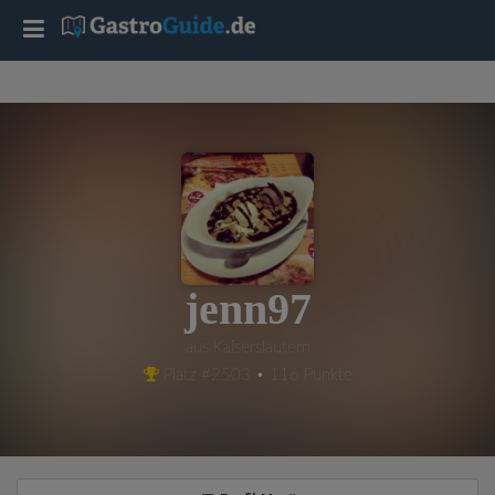
T
o
g
g
l
jenn97
e
aus Kaiserslautern
Platz #2503 • 116 Punkte
n
a