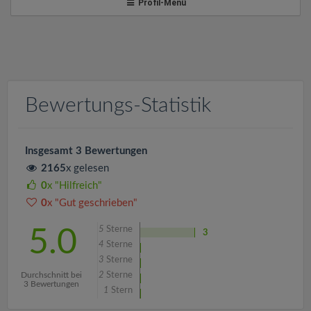
v
Profil-Menü
i
g
Bewertungs-Statistik
a
t
Insgesamt 3 Bewertungen
2165
x gelesen
i
0
x "Hilfreich"
0
x "Gut geschrieben"
o
5
Sterne
5.0
3
4
Sterne
n
3
Sterne
Durchschnitt bei
2
Sterne
3 Bewertungen
1
Stern