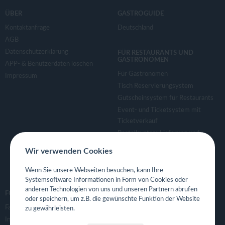
ÜBER
GASTROGUIDE
Kontaktanfrage
Deutschland
AGB
Datenschutzerklärung
FÜR RESTAURANTS UND
GASTRONOMEN
APP- & Benutzerdaten löschen
Für Gastronomen
Impressum
Tisch Reservierungsystem
Gutscheinsystem für Restaurants
Event- und Ticketsystem mit
Ticketverkauf
Bestellsystem Lieferung und
TakeAway
Wir verwenden Cookies
Webseiten für Restaurant
Eigene App für Restaurant
Wenn Sie unsere Webseiten besuchen, kann Ihre
Systemsoftware Informationen in Form von Cookies oder
anderen Technologien von uns und unseren Partnern abrufen
FOLGE UNS
oder speichern, um z.B. die gewünschte Funktion der Website
Facebook
zu gewährleisten.
Instagram