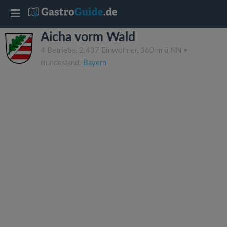
T
Aicha vorm Wald
o
4 Betriebe, 2.437 Einwohner, 360 m ü.NN •
Bundesland:
Bayern
g
g
l
e
n
a