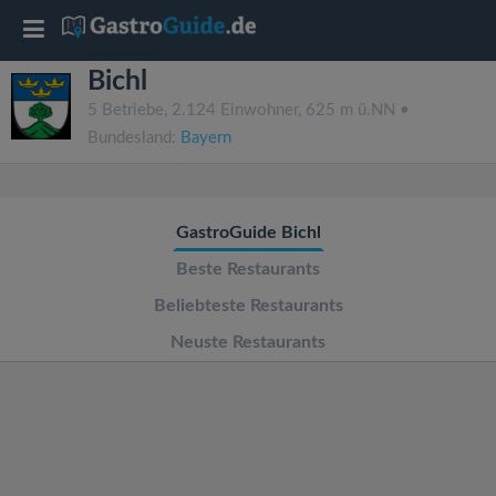
T
Bichl
o
5 Betriebe, 2.124 Einwohner, 625 m ü.NN •
Bundesland:
Bayern
g
g
GastroGuide Bichl
l
Beste Restaurants
Beliebteste Restaurants
e
Neuste Restaurants
n
a