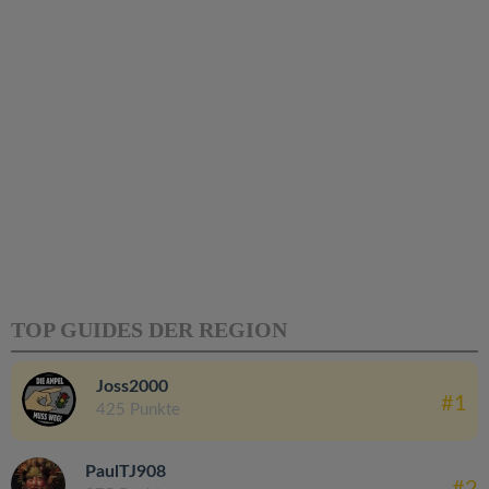
TOP GUIDES DER REGION
Joss2000
#1
425 Punkte
PaulTJ908
#2