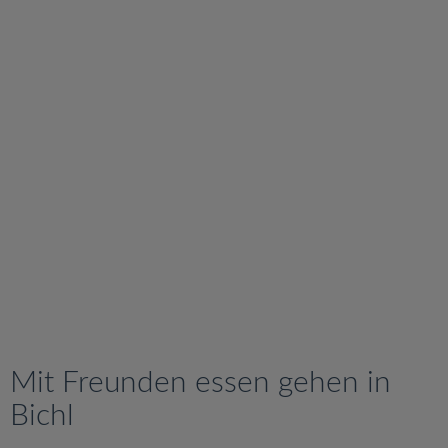
v
i
g
a
t
i
o
n
Mit Freunden essen gehen in
Bichl