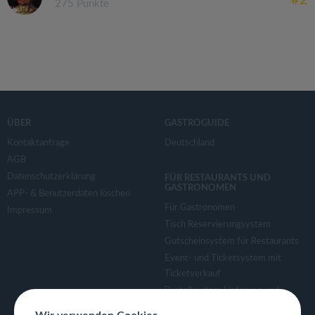
275 Punkte
ÜBER
GASTROGUIDE
Kontaktanfrage
Deutschland
AGB
Datenschutzerklärung
FÜR RESTAURANTS UND
GASTRONOMEN
APP- & Benutzerdaten löschen
Für Gastronomen
Impressum
Tisch Reservierungsystem
Gutscheinsystem für Restaurants
Event- und Ticketsystem mit
Ticketverkauf
Bestellsystem Lieferung und
TakeAway