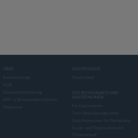
ÜBER
GASTROGUIDE
Kontaktanfrage
Deutschland
AGB
Datenschutzerklärung
FÜR RESTAURANTS UND
GASTRONOMEN
APP- & Benutzerdaten löschen
Für Gastronomen
Impressum
Tisch Reservierungsystem
Gutscheinsystem für Restaurants
Event- und Ticketsystem mit
Ticketverkauf