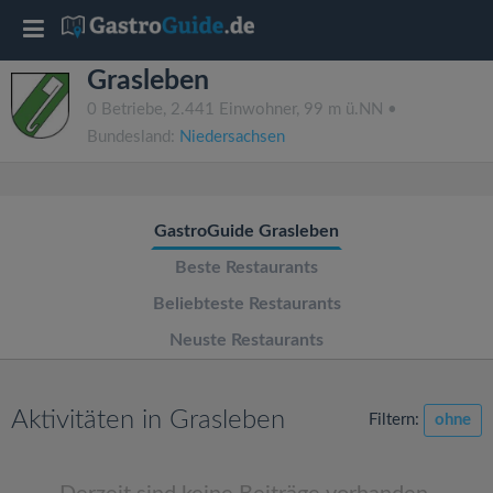
T
Grasleben
o
0 Betriebe, 2.441 Einwohner, 99 m ü.NN •
Bundesland:
Niedersachsen
g
g
GastroGuide Grasleben
l
Beste Restaurants
Beliebteste Restaurants
e
Neuste Restaurants
n
Aktivitäten in Grasleben
Filtern:
ohne
a