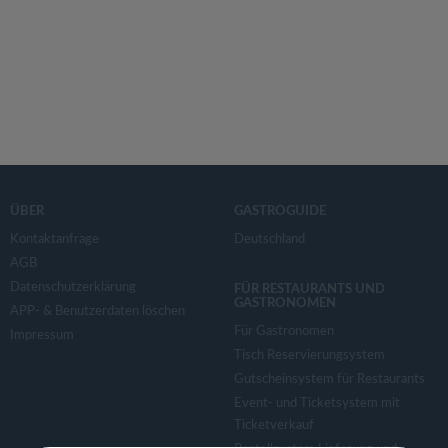
ÜBER
GASTROGUIDE
Kontaktanfrage
Deutschland
AGB
Datenschutzerklärung
FÜR RESTAURANTS UND
GASTRONOMEN
APP- & Benutzerdaten löschen
Für Gastronomen
Impressum
Tisch Reservierungsystem
Gutscheinsystem für Restaurants
Event- und Ticketsystem mit
Ticketverkauf