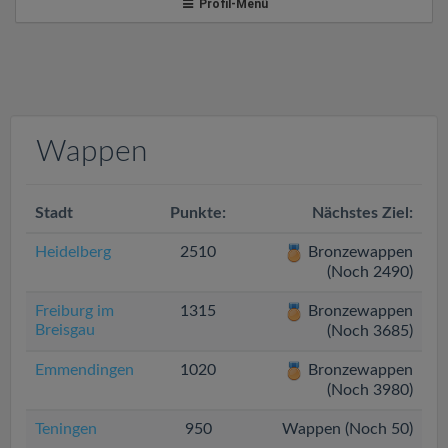
v
Profil-Menü
i
g
Wappen
a
Stadt
t
Punkte:
Nächstes Ziel:
Heidelberg
2510
Bronzewappen
i
(Noch 2490)
Freiburg im
1315
Bronzewappen
o
Breisgau
(Noch 3685)
Emmendingen
1020
Bronzewappen
n
(Noch 3980)
Teningen
950
Wappen (Noch 50)