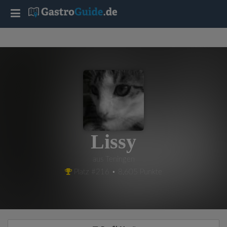
T
o
g
g
l
Lissy
e
aus Teningen
Platz #216 • 8,605 Punkte
n
a