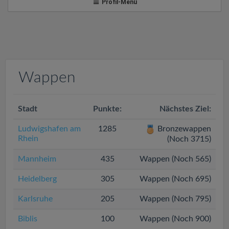
v
Profil-Menü
i
g
Wappen
a
Stadt
t
Punkte:
Nächstes Ziel:
Ludwigshafen am
1285
Bronzewappen
i
Rhein
(Noch 3715)
Mannheim
435
Wappen (Noch 565)
o
Heidelberg
305
Wappen (Noch 695)
n
Karlsruhe
205
Wappen (Noch 795)
Biblis
100
Wappen (Noch 900)