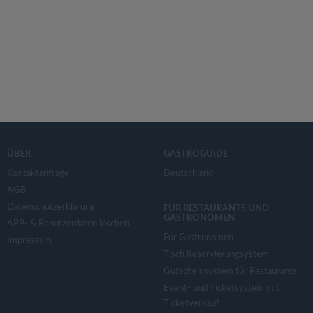
ÜBER
GASTROGUIDE
Kontaktanfrage
Deutschland
AGB
Datenschutzerklärung
FÜR RESTAURANTS UND
GASTRONOMEN
APP- & Benutzerdaten löschen
Für Gastronomen
Impressum
Tisch Reservierungsystem
Gutscheinsystem für Restaurants
Event- und Ticketsystem mit
Ticketverkauf