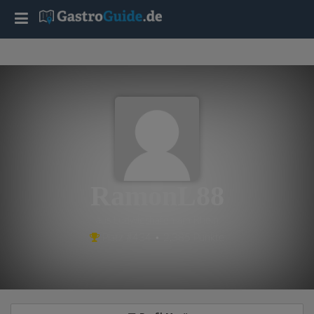
T
o
g
g
l
RamonL88
e
aus Ludwigshafen am Rhein
Platz #434 • 2,385 Punkte
n
a