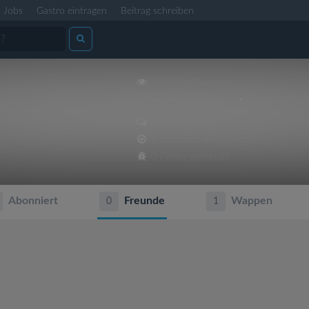
Jobs
Gastro eintragen
Beitrag schreiben
7079 Profilaufrufe
Dabei seit 22.10.2013 • Zuletzt aktiv: 
4 Beiträge
1 Locations eingetragen
0 Fehler gemeldet
Abonniert
Freunde
Wappen
0
1