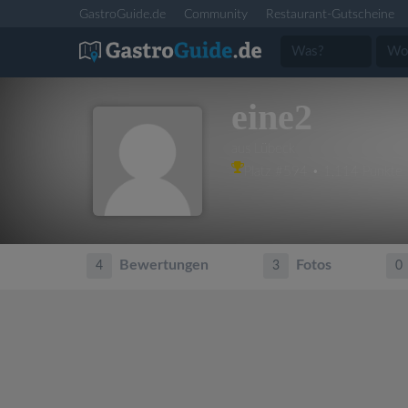
GastroGuide.de
Community
Restaurant-Gutscheine
eine2
aus Lübeck
Platz #594 • 1,114 Punkte
Bewertungen
Fotos
4
3
0