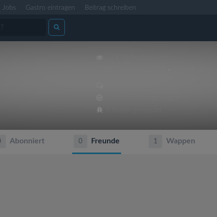
Jobs
Gastro eintragen
Beitrag schreiben
17478 Profilaufrufe
Dabei seit 06.02.2014 • Zuletzt aktiv: 
11 Beiträge
3 Locations eingetragen
4 Fehler gemeldet
Abonniert
Freunde
Wappen
0
0
1