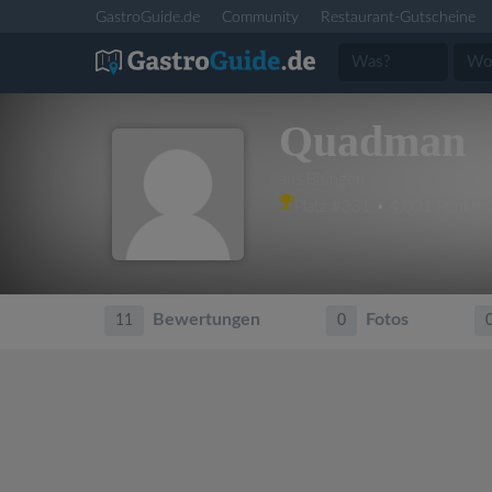
GastroGuide.de
Community
Restaurant-Gutscheine
Quadman
aus Bisingen
Platz #331 • 4,001 Punkte
Bewertungen
Fotos
11
0