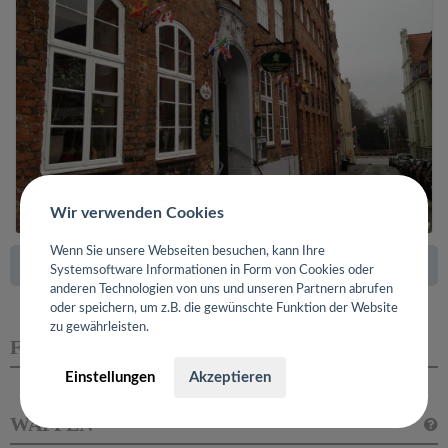
Wir verwenden Cookies
Wenn Sie unsere Webseiten besuchen, kann Ihre
|«
«
»
»|
Seite 1 von 14
Systemsoftware Informationen in Form von Cookies oder
anderen Technologien von uns und unseren Partnern abrufen
oder speichern, um z.B. die gewünschte Funktion der Website
zu gewährleisten.
FREUNDE
Einstellungen
Akzeptieren
WAPPEN