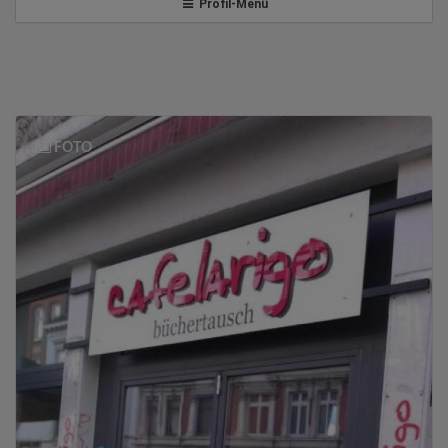
v
Profil-Menü
i
g
FOTO
a
t
i
o
n