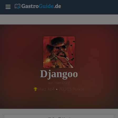
T
o
g
g
l
Djangoo
e
aus Hamburg
Platz #64 • 70,215 Punkte
n
a