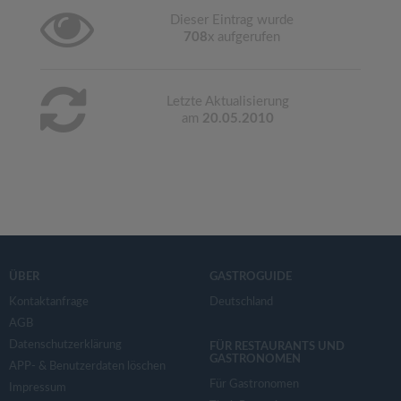
Dieser Eintrag wurde
708
x aufgerufen
Letzte Aktualisierung
am
20.05.2010
ÜBER
GASTROGUIDE
Kontaktanfrage
Deutschland
AGB
Datenschutzerklärung
FÜR RESTAURANTS UND
GASTRONOMEN
APP- & Benutzerdaten löschen
Für Gastronomen
Impressum