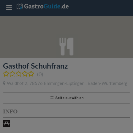
T
o
g
g
Gasthof Schuhfranz
l
(0)
Waldhof 2
,
78576
Emmingen-Liptingen
,
Baden-Württemberg
e
Seite auswählen
n
INFO
a