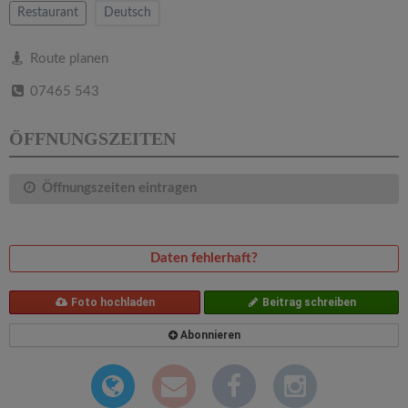
v
Restaurant
Deutsch
i
Route planen
07465 543
g
ÖFFNUNGSZEITEN
a
Öffnungszeiten eintragen
t
i
Daten fehlerhaft?
o
Foto hochladen
Beitrag schreiben
Abonnieren
n