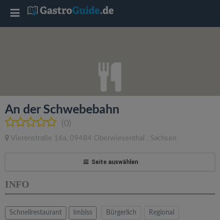
T
o
g
g
An der Schwebebahn
l
(0)
Vierenstraße 16a
,
09484
Oberwiesenthal
,
Sachsen
e
Seite auswählen
n
INFO
a
Schnellrestaurant
Imbiss
Bürgerlich
Regional