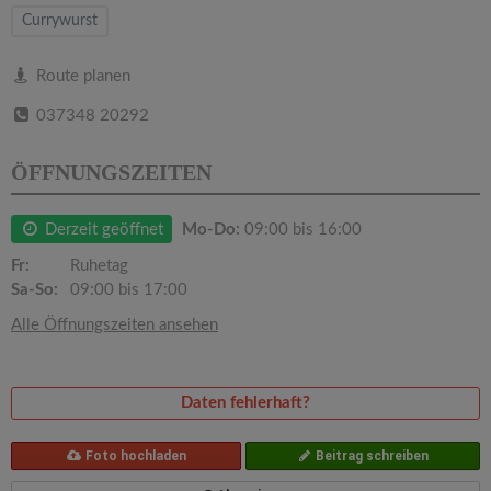
v
Currywurst
i
Route planen
037348 20292
g
ÖFFNUNGSZEITEN
a
Derzeit geöffnet
Mo-Do:
09:00 bis 16:00
t
Fr:
Ruhetag
Sa-So:
09:00 bis 17:00
i
Alle Öffnungszeiten ansehen
o
Daten fehlerhaft?
n
Foto hochladen
Beitrag schreiben