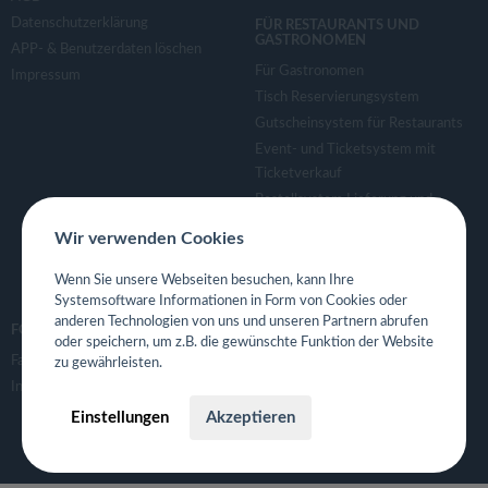
Datenschutzerklärung
FÜR RESTAURANTS UND
GASTRONOMEN
APP- & Benutzerdaten löschen
Für Gastronomen
Impressum
Tisch Reservierungsystem
Gutscheinsystem für Restaurants
Event- und Ticketsystem mit
Ticketverkauf
Bestellsystem Lieferung und
TakeAway
Wir verwenden Cookies
Webseiten für Restaurant
Eigene App für Restaurant
Wenn Sie unsere Webseiten besuchen, kann Ihre
Systemsoftware Informationen in Form von Cookies oder
anderen Technologien von uns und unseren Partnern abrufen
FOLGE UNS
oder speichern, um z.B. die gewünschte Funktion der Website
Facebook
zu gewährleisten.
Instagram
Einstellungen
Akzeptieren