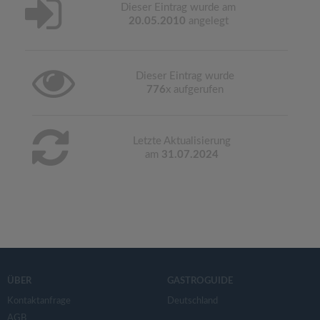
Dieser Eintrag wurde am
20.05.2010
angelegt
Dieser Eintrag wurde
776
x aufgerufen
Letzte Aktualisierung
am
31.07.2024
ÜBER
GASTROGUIDE
Kontaktanfrage
Deutschland
AGB