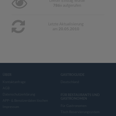
Dieser Eintrag wurde
786
x aufgerufen
Letzte Aktualisierung
am
20.05.2010
ÜBER
GASTROGUIDE
Kontaktanfrage
Deutschland
AGB
Datenschutzerklärung
FÜR RESTAURANTS UND
GASTRONOMEN
APP- & Benutzerdaten löschen
Für Gastronomen
Impressum
Tisch Reservierungsystem