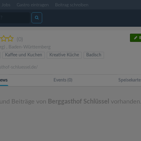
Jobs
Gastro eintragen
Beitrag schreiben
B
(0)
rg)
,
Baden-Württemberg
Kaffee und Kuchen
Kreative Küche
Badisch
thof-schluessel.de/
ews
Events (0)
Speisekarte
 und Beiträge von
Berggasthof Schlüssel
vorhanden