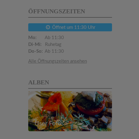
ÖFFNUNGSZEITEN
Öffnet um 11:30 Uhr
Mo:
Ab 11:30
Di-Mi:
Ruhetag
Do-So:
Ab 11:30
Alle Öffnungszeiten ansehen
ALBEN
User Fotos