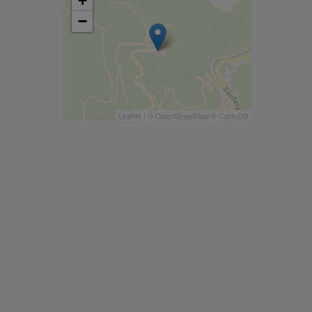
+
−
Leaflet
| ©
OpenStreetMap
©
CartoDB