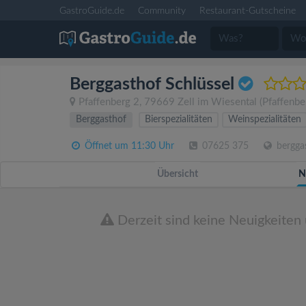
GastroGuide.de
Community
Restaurant-Gutscheine
Berggasthof Schlüssel
Pfaffenberg 2
,
79669
Zell im Wiesental
(Pfaffenbe
Berggasthof
Bierspezialitäten
Weinspezialitäten
Öffnet um 11:30 Uhr
07625 375
berggas
Übersicht
N
Derzeit sind keine Neuigkeiten