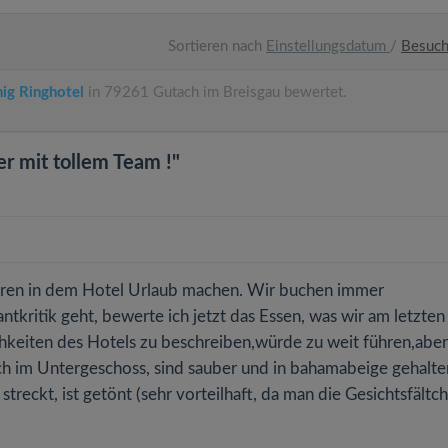
Sortieren nach
Einstellungsdatum
/
Besuc
ig Ringhotel
in 79261 Gutach im Breisgau bewertet.
r mit tollem Team !"
Jahren in dem Hotel Urlaub machen. Wir buchen immer
tkritik geht, bewerte ich jetzt das Essen, was wir am letzten
chkeiten des Hotels zu beschreiben,würde zu weit führen,aber
sich im Untergeschoss, sind sauber und in bahamabeige gehalte
treckt, ist getönt (sehr vorteilhaft, da man die Gesichtsfältc