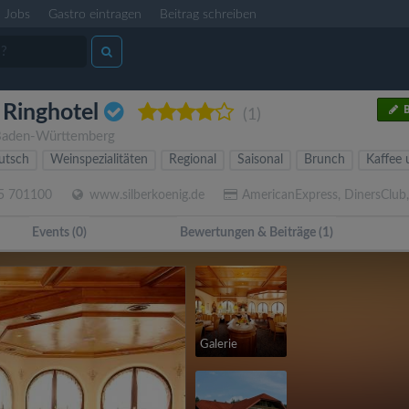
Jobs
Gastro eintragen
Beitrag schreiben
 Ringhotel
B
(1)
aden-Württemberg
utsch
Weinspezialitäten
Regional
Saisonal
Brunch
Kaffee
5 701100
www.silberkoenig.de
AmericanExpress, DinersClub,
Events (0)
Bewertungen & Beiträge (1)
Galerie