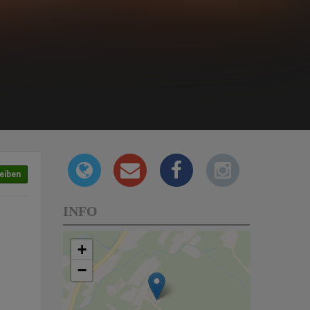
eiben
INFO
+
−