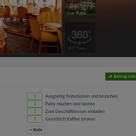
User-Fotos
360° Pano
Beitrag schr
1
Ausgiebig frühstücken und brunchen
1
Party machen und tanzen
1
Zum Geschäftsessen einladen
1
Gemütlich Kaffee trinken
Mehr