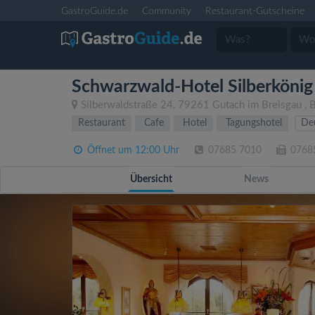
GastroGuide.de
Community
Restaurant-Gutscheine
Schwarzwald-Hotel Silberkönig
Silberwaldstraße 24
,
79261
Gutach im Breisgau
,
B
Restaurant
Cafe
Hotel
Tagungshotel
De
Öffnet um 12:00 Uhr
07685 7010
0768
Übersicht
News