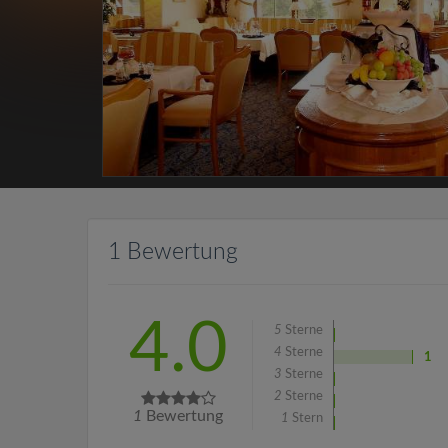
1 Bewertung
4.0
5
Sterne
4
Sterne
1
3
Sterne
2
Sterne
1
Bewertung
1
Stern