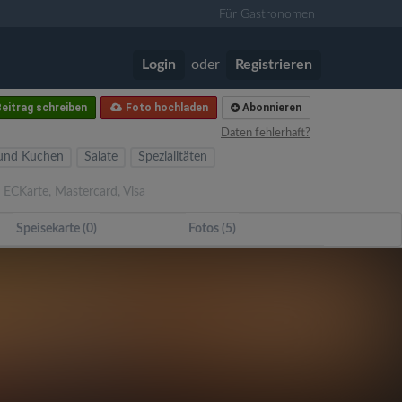
Für Gastronomen
Login
oder
Registrieren
eitrag schreiben
Foto hochladen
Abonnieren
Daten fehlerhaft?
 und Kuchen
Salate
Spezialitäten
 ECKarte, Mastercard, Visa
Speisekarte (0)
Fotos (5)