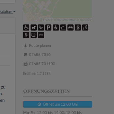
hsdatum
Leaflet
| ©
OpenStreetMap
©
CartoDB
Route planen
07685 7010
07685 701100
Eröffnet: 1.7.1983
 zu
ÖFFNUNGSZEITEN
n.
hen
Öffnet um 12:00 Uhr
Mo-Fr:
12:00 bis 14:00, 18:00 bis