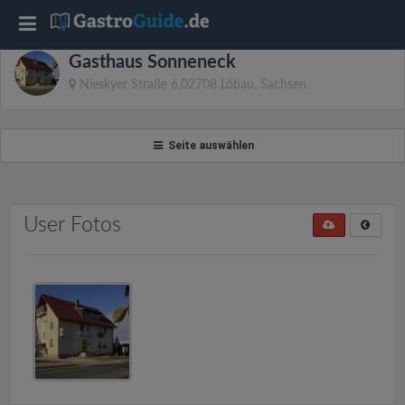
T
Gasthaus Sonneneck
o
Nieskyer Straße 6,02708 Löbau, Sachsen
g
Seite auswählen
g
l
User Fotos
e
n
a