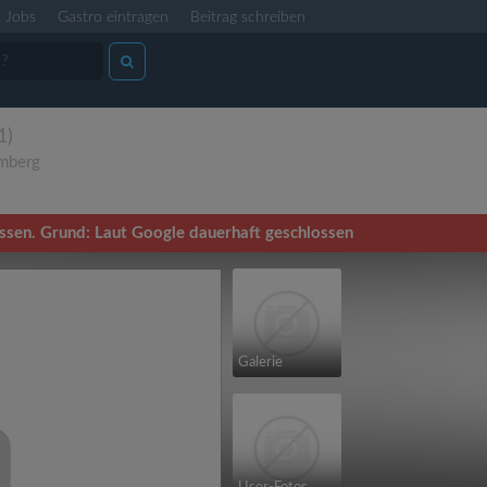
Jobs
Gastro eintragen
Beitrag schreiben
1)
mberg
ossen. Grund: Laut Google dauerhaft geschlossen
Galerie