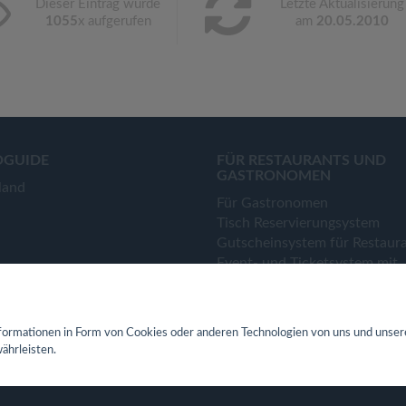
Dieser Eintrag wurde
Letzte Aktualisierung
1055
x aufgerufen
am
20.05.2010
OGUIDE
FÜR RESTAURANTS UND
GASTRONOMEN
land
Für Gastronomen
Tisch Reservierungsystem
Gutscheinsystem für Restaur
Event- und Ticketsystem mit
Ticketverkauf
Bestellsystem Lieferung und
TakeAway
ormationen in Form von Cookies oder anderen Technologien von uns und unser
Webseiten für Restaurant
ährleisten.
Eigene App für Restaurant