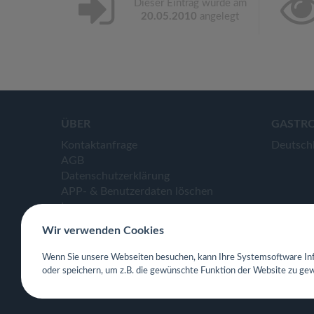
Dieser Eintrag wurde am
20.05.2010
angelegt
ÜBER
GASTR
Kontaktanfrage
Deutsch
AGB
Datenschutzerklärung
APP- & Benutzerdaten löschen
Impressum
Wir verwenden Cookies
Wenn Sie unsere Webseiten besuchen, kann Ihre Systemsoftware Inf
oder speichern, um z.B. die gewünschte Funktion der Website zu gew