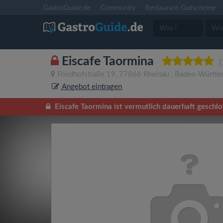
GastroGuide.de
Community
Restaurant-Gutscheine
Eiscafe Taormina
(
Friedhofstraße 19
,
77866
Rheinau
,
Baden-Württe
Angebot eintragen
Eiscafe Taormina ist vermutlich dauerhaft geschl