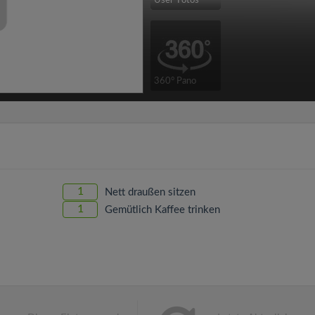
User-Fotos
360° Pano
1
Nett draußen sitzen
1
Gemütlich Kaffee trinken