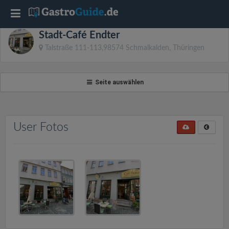
T
Stadt-Café Endter
o
Talstraße 111-113,98574 Schmalkalden, Thüringen
g
Seite auswählen
g
l
User Fotos
e
n
a