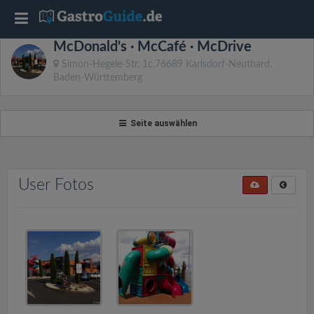
T
McDonald's · McCafé · McDrive
o
Simon-Hegele-Str. 1c,76689 Karlsdorf-Neuthard,
Baden-Württemberg
g
Seite auswählen
g
l
User Fotos
e
n
a