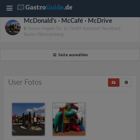
T
McDonald's · McCafé · McDrive
o
Simon-Hegele-Str. 1c,76689 Karlsdorf-Neuthard,
Baden-Württemberg
g
Seite auswählen
g
l
User Fotos
e
n
a