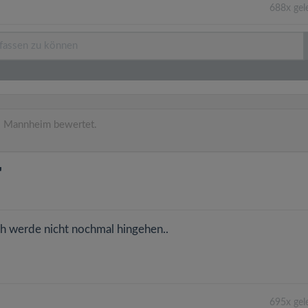
688x gel
 Mannheim bewertet.
"
Ich werde nicht nochmal hingehen..
695x gel