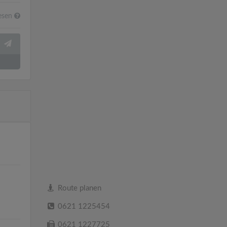
esen
Route planen
0621 1225454
0621 1227725