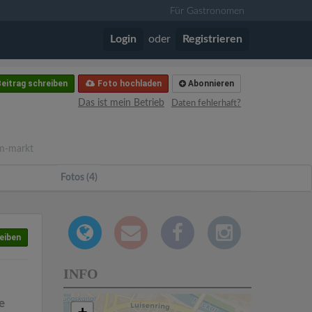
Für Gastronomen
Login
oder
Registrieren
eitrag schreiben
Foto hochladen
Abonnieren
Das ist mein Betrieb
Daten fehlerhaft?
m-markt
Fotos (4)
eiben
INFO
e