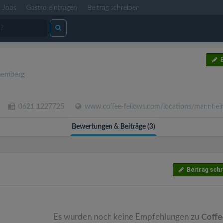
Jobs
Gastro eintragen
Beitrag schreiben
B
temberg
0621 1227725
www.coffee-fellows.com/locations/mannhei
Bewertungen & Beiträge (3)
Beitrag schr
Es wurden noch keine Empfehlungen zu
Coffe