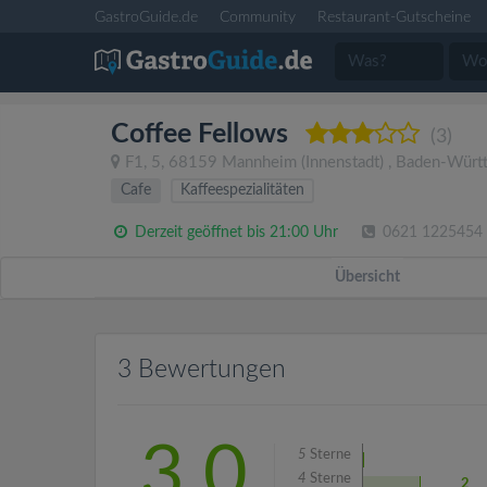
GastroGuide.de
Community
Restaurant-Gutscheine
Coffee Fellows
(3)
F1, 5
,
68159
Mannheim
(Innenstadt)
,
Baden-Würt
Cafe
Kaffeespezialitäten
Derzeit geöffnet bis 21:00 Uhr
0621 1225454
Übersicht
3 Bewertungen
3.0
5
Sterne
4
Sterne
2