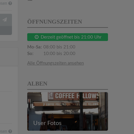
esen
ÖFFNUNGSZEITEN
Derzeit geöffnet bis 21:00 Uhr
Mo-Sa:
08:00 bis 21:00
So:
10:00 bis 20:00
Alle Öffnungszeiten ansehen
ALBEN
User Fotos
esen