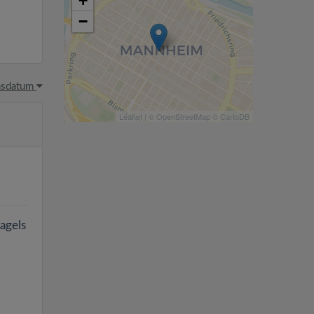
+
−
hsdatum
Leaflet
| ©
OpenStreetMap
©
CartoDB
agels