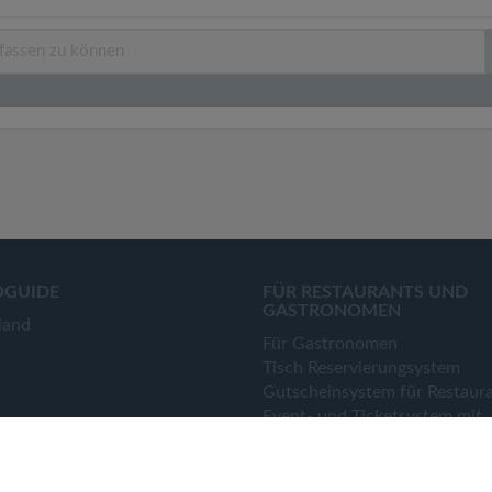
OGUIDE
FÜR RESTAURANTS UND
GASTRONOMEN
land
Für Gastronomen
Tisch Reservierungsystem
Gutscheinsystem für Restaur
Event- und Ticketsystem mit
Ticketverkauf
Bestellsystem Lieferung und
TakeAway