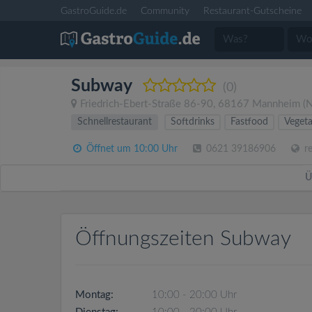
GastroGuide.de
Community
Restaurant-Gutscheine
Subway
(0)
Friedrich-Ebert-Straße 86-90
,
68167
Mannheim
(N
Schnellrestaurant
Softdrinks
Fastfood
Vegeta
Öffnet um 10:00 Uhr
0621 39186906
re
Ü
Öffnungszeiten Subway
Montag:
10:00 - 20:00 Uhr