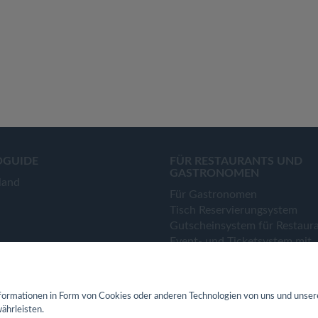
OGUIDE
FÜR RESTAURANTS UND
GASTRONOMEN
land
Für Gastronomen
Tisch Reservierungsystem
Gutscheinsystem für Restaur
Event- und Ticketsystem mit
Ticketverkauf
Bestellsystem Lieferung und
TakeAway
ormationen in Form von Cookies oder anderen Technologien von uns und unser
Webseiten für Restaurant
ährleisten.