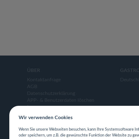
ÜBER
GASTR
Kontaktanfrage
Deutsch
AGB
Datenschutzerklärung
APP- & Benutzerdaten löschen
Impressum
Wir verwenden Cookies
Wenn Sie unsere Webseiten besuchen, kann Ihre Systemsoftware Inf
oder speichern, um z.B. die gewünschte Funktion der Website zu gew