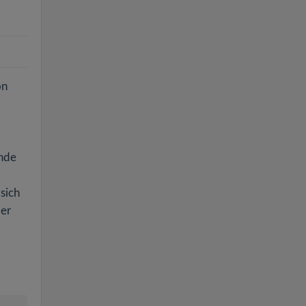
on
nde
 sich
ber