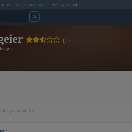
Jobs
Gastro eintragen
Beitrag schreiben
geier
(2)
langen
rlangen bewertet.
nn"