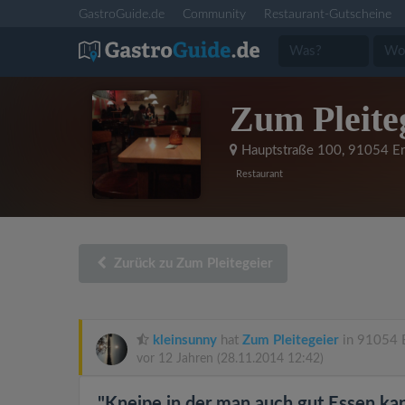
GastroGuide.de
Community
Restaurant-Gutscheine
Zum Pleite
Hauptstraße 100
,
91054 Er
Restaurant
Zurück zu Zum Pleitegeier
kleinsunny
hat
Zum Pleitegeier
in 91054 E
vor 12 Jahren
(28.11.2014 12:42)
"Kneipe in der man auch gut Essen ka