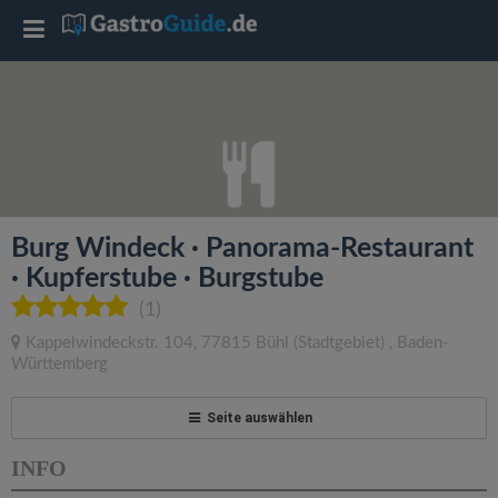
T
o
g
g
Burg Windeck · Panorama-Restaurant
l
· Kupferstube · Burgstube
(1)
e
Kappelwindeckstr. 104
,
77815
Bühl
(Stadtgebiet)
,
Baden-
Württemberg
n
Seite auswählen
a
INFO