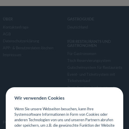
ÜBER
GASTROGUIDE
Kontaktanfrage
Deutschland
AGB
Datenschutzerklärung
FÜR RESTAURANTS UND
GASTRONOMEN
APP- & Benutzerdaten löschen
Für Gastronomen
Impressum
Tisch Reservierungsystem
Gutscheinsystem für Restaurants
Event- und Ticketsystem mit
Ticketverkauf
Bestellsystem Lieferung und
TakeAway
Wir verwenden Cookies
Webseiten für Restaurant
Eigene App für Restaurant
Wenn Sie unsere Webseiten besuchen, kann Ihre
Systemsoftware Informationen in Form von Cookies oder
anderen Technologien von uns und unseren Partnern abrufen
FOLGE UNS
oder speichern, um z.B. die gewünschte Funktion der Website