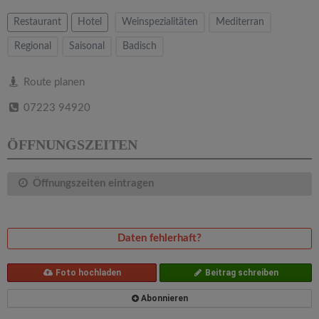
v
Restaurant
Hotel
Weinspezialitäten
Mediterran
i
Regional
Saisonal
Badisch
g
Route planen
07223 94920
a
ÖFFNUNGSZEITEN
t
Öffnungszeiten eintragen
i
o
Daten fehlerhaft?
n
Foto hochladen
Beitrag schreiben
Abonnieren