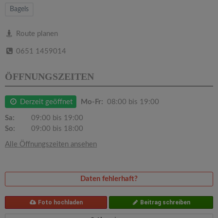
v
Bagels
i
Route planen
0651 1459014
g
ÖFFNUNGSZEITEN
a
Derzeit geöffnet
Mo-Fr:
08:00 bis 19:00
t
Sa:
09:00 bis 19:00
So:
09:00 bis 18:00
i
Alle Öffnungszeiten ansehen
o
Daten fehlerhaft?
n
Foto hochladen
Beitrag schreiben