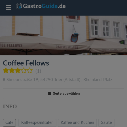
T
o
g
g
Coffee Fellows
l
(1)
Simeonstraße 19
,
54290
Trier
(Altstadt)
,
Rheinland-Pfalz
e
Seite auswählen
n
INFO
a
Cafe
Kaffeespezialitäten
Kaffee und Kuchen
Salate