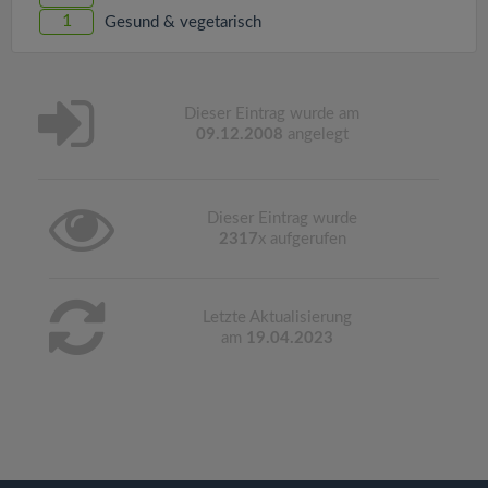
1
Gesund & vegetarisch
Dieser Eintrag wurde am
09.12.2008
angelegt
Dieser Eintrag wurde
2317
x aufgerufen
Letzte Aktualisierung
am
19.04.2023