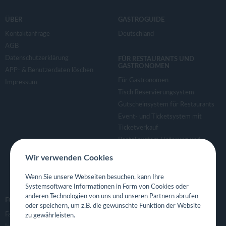
ÜBER
GASTROGUIDE
Kontaktanfrage
Deutschland
AGB
Datenschutzerklärung
FÜR RESTAURANTS UND
GASTRONOMEN
APP- & Benutzerdaten löschen
Für Gastronomen
Impressum
Tisch Reservierungsystem
Gutscheinsystem für Restaurants
Event- und Ticketsystem mit
Ticketverkauf
Bestellsystem Lieferung und
TakeAway
Wir verwenden Cookies
Webseiten für Restaurant
Eigene App für Restaurant
Wenn Sie unsere Webseiten besuchen, kann Ihre
Systemsoftware Informationen in Form von Cookies oder
anderen Technologien von uns und unseren Partnern abrufen
FOLGE UNS
oder speichern, um z.B. die gewünschte Funktion der Website
Facebook
zu gewährleisten.