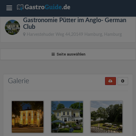
T
Gastronomie Pütter im Anglo- German
o
Club
Harvestehuder Weg 44,20149 Hamburg, Hamburg
g
Seite auswählen
g
l
Galerie
e
n
a