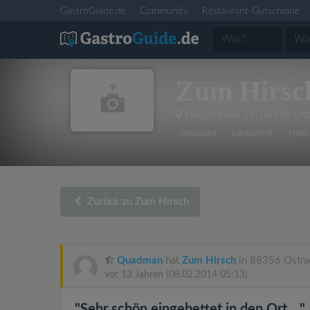
GastroGuide.de
Community
Restaurant-Gutscheine
Zum Hirsc
Hauptstraße 27
,
88356 Ost
Restaurant
Landgasthof
Hotel
Zurück zu Zum Hirsch
Quadman
hat
Zum Hirsch
in 88356 Ostra
vor 13 Jahren
(08.02.2014 05:13)
"Sehr schön eingebettet in den Ort ..."