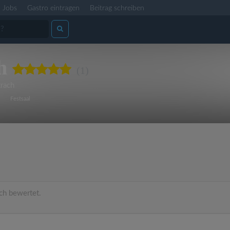
Jobs
Gastro eintragen
Beitrag schreiben
h
(1)
rach
Festsaal
ch bewertet.