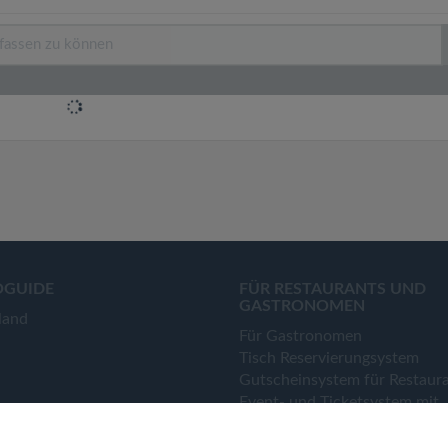
OGUIDE
FÜR RESTAURANTS UND
GASTRONOMEN
land
Für Gastronomen
Tisch Reservierungsystem
Gutscheinsystem für Restaur
Event- und Ticketsystem mit
Ticketverkauf
Bestellsystem Lieferung und