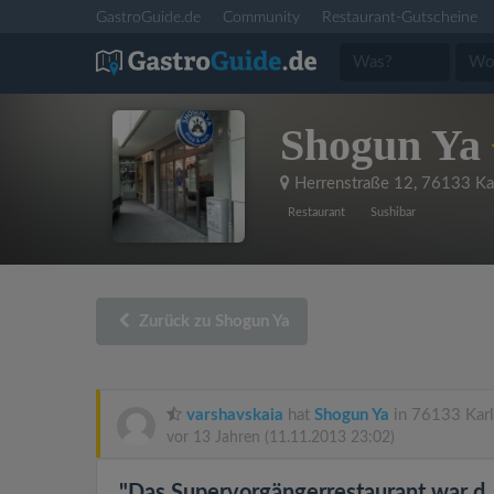
GastroGuide.de
Community
Restaurant-Gutscheine
Shogun Ya
Herrenstraße 12
,
76133 Ka
Restaurant
Sushibar
Zurück zu Shogun Ya
varshavskaia
hat
Shogun Ya
in 76133 Karl
vor 13 Jahren
(11.11.2013 23:02)
"Das Supervorgängerrestaurant war d..