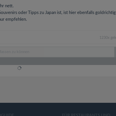
hr nett.
venirs oder Tipps zu Japan ist, ist hier ebenfalls goldrichtig
 nur empfehlen.
1230x gel
OGUIDE
FÜR RESTAURANTS UND