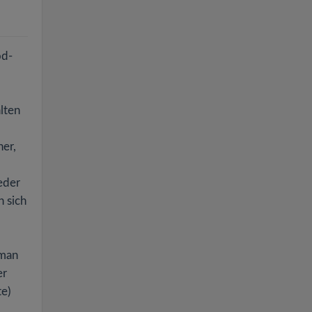
od-
lten
er,
jeder
n sich
 man
er
te)