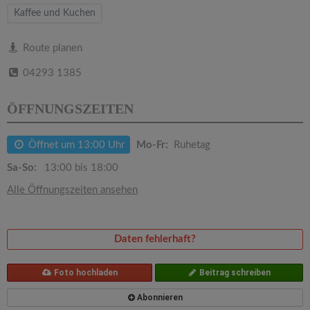
v
Kaffee und Kuchen
i
Route planen
04293 1385
g
ÖFFNUNGSZEITEN
a
Öffnet um 13:00 Uhr
Mo-Fr:
Ruhetag
t
Sa-So:
13:00 bis 18:00
i
Alle Öffnungszeiten ansehen
o
Daten fehlerhaft?
n
Foto hochladen
Beitrag schreiben
Abonnieren