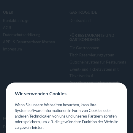
ÜBER
GASTROGUIDE
Kontaktanfrage
Deutschland
AGB
Datenschutzerklärung
FÜR RESTAURANTS UND
GASTRONOMEN
APP- & Benutzerdaten löschen
Für Gastronomen
Impressum
Tisch Reservierungsystem
Gutscheinsystem für Restaurants
Event- und Ticketsystem mit
Ticketverkauf
Bestellsystem Lieferung und
TakeAway
Wir verwenden Cookies
Webseiten für Restaurant
Eigene App für Restaurant
Wenn Sie unsere Webseiten besuchen, kann Ihre
Systemsoftware Informationen in Form von Cookies oder
anderen Technologien von uns und unseren Partnern abrufen
FOLGE UNS
oder speichern, um z.B. die gewünschte Funktion der Website
Facebook
zu gewährleisten.