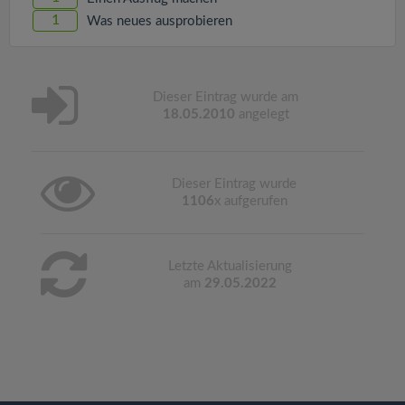
1
Was neues ausprobieren
Dieser Eintrag wurde am
18.05.2010
angelegt
Dieser Eintrag wurde
1106
x aufgerufen
Letzte Aktualisierung
am
29.05.2022