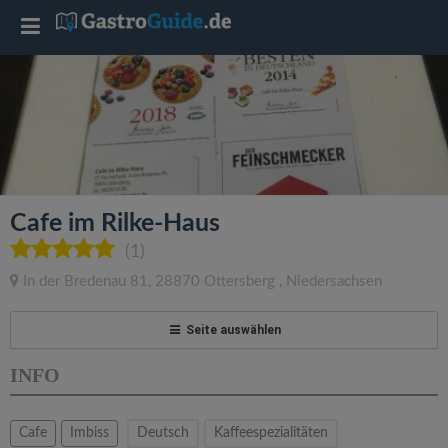
T
o
g
g
Cafe im Rilke-Haus
l
(1)
In der Bredenau 81
,
28870
Ottersberg
,
Niedersachsen
e
Seite auswählen
n
INFO
a
Cafe
Imbiss
Deutsch
Kaffeespezialitäten