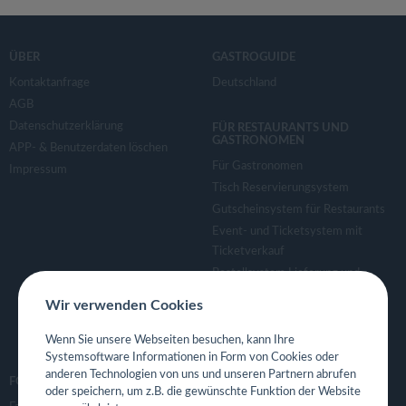
ÜBER
GASTROGUIDE
Kontaktanfrage
Deutschland
AGB
Datenschutzerklärung
FÜR RESTAURANTS UND
GASTRONOMEN
APP- & Benutzerdaten löschen
Für Gastronomen
Impressum
Tisch Reservierungsystem
Gutscheinsystem für Restaurants
Event- und Ticketsystem mit
Ticketverkauf
Bestellsystem Lieferung und
TakeAway
Wir verwenden Cookies
Webseiten für Restaurant
Eigene App für Restaurant
Wenn Sie unsere Webseiten besuchen, kann Ihre
Systemsoftware Informationen in Form von Cookies oder
anderen Technologien von uns und unseren Partnern abrufen
FOLGE UNS
oder speichern, um z.B. die gewünschte Funktion der Website