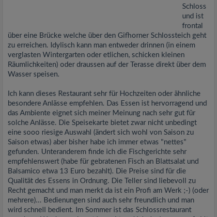
Schloss
und ist
frontal
über eine Brücke welche über den Gifhorner Schlossteich geht
zu erreichen. Idylisch kann man entweder drinnen (in einem
verglasten Wintergarten oder etlichen, schicken kleinen
Räumlichkeiten) oder draussen auf der Terasse direkt über dem
Wasser speisen.
Ich kann dieses Restaurant sehr für Hochzeiten oder ähnliche
besondere Anlässe empfehlen. Das Essen ist hervorragend und
das Ambiente eignet sich meiner Meinung nach sehr gut für
solche Anlässe. Die Speisekarte bietet zwar nicht unbedingt
eine sooo riesige Auswahl (ändert sich wohl von Saison zu
Saison etwas) aber bisher habe ich immer etwas "nettes"
gefunden. Unteranderem finde ich die Fischgerichte sehr
empfehlenswert (habe für gebratenen Fisch an Blattsalat und
Balsamico etwa 13 Euro bezahlt). Die Preise sind für die
Qualität des Essens in Ordnung. Die Teller sind liebevoll zu
Recht gemacht und man merkt da ist ein Profi am Werk ;-) (oder
mehrere)... Bedienungen sind auch sehr freundlich und man
wird schnell bedient. Im Sommer ist das Schlossrestaurant