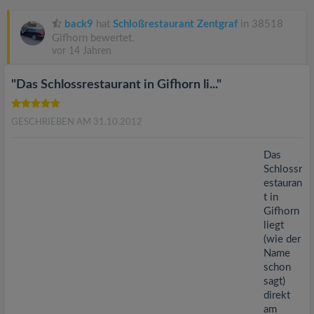
v
back9
hat
Schloßrestaurant Zentgraf
in 38518
i
Gifhorn bewertet.
vor 14 Jahren
g
"Das Schlossrestaurant in Gifhorn li..."
a
GESCHRIEBEN AM 31.10.2012
t
Das
Schlossr
estauran
i
t in
Gifhorn
o
liegt
(wie der
Name
n
schon
sagt)
direkt
am