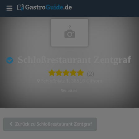
T
o
g
Schloßrestaurant Zentgraf
g
(2)
l
Schloßplatz 1
,
38518 Gifhorn
e
Restaurant
n
a
Zurück zu Schloßrestaurant Zentgraf